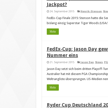
Jackpot?
24. September 2015
Henrik-Stenson
,
Ne
FedEx-Cup Finale 2015: Stenson hatte die S
bislang einzig Superstar Tiger Woods (USA/
Mehr
FedEx-Cup: Jason Day gew
Nummer eins
21. September 2015
Jason Day
,
News
,
PG
Jason Day setzt sich beim dritten Playoff-T
Australier hat mit diesem PGA Championship-
Weltrangliste übersprungen. US-Medien nenne
Mehr
Ryder Cup Deutschland 202