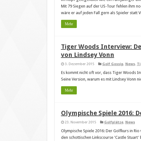
Mit 79 Siegen auf der US-Tour fehlen ihm n
wäre er auf jeden Fall gern als Spieler statt 
Mehr
Tiger Woods Interview: D
von Lindsey Vonn
3. Dezember 2015
Golf Gossip
,
News
,
Ti
Es kommt nicht oft vor, dass Tiger Woods Int
Seine Version, warum es mit Lindsey Vonn nic
Mehr
Olympische Spiele 2016: De
23. November 2015
Golfplätze
,
News
Olympische Spiele 2016: Der Golfkurs in Rio
den schottischen Linkscourse 'Castle Stuart' 