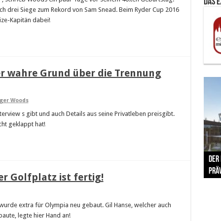
Das 
och drei Siege zum Rekord von Sam Snead. Beim Ryder Cup 2016
Vize-Kapitän dabei!
er wahre Grund über die Trennung
ger Woods
erview s gibt und auch Details aus seine Privatleben preisgibt.
ht geklappt hat!
The 
Der
Lušt
Vom 
Clar
trad
Prä
Com
schr
ber
Her
r Golfplatz ist fertig!
 wurde extra für Olympia neu gebaut. Gil Hanse, welcher auch
baute, legte hier Hand an!