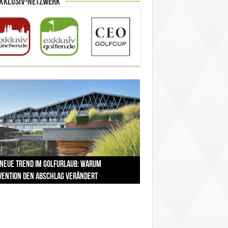
Exklusiv-Netzwerk
Open 2026 in Royal Birkdale: Warum der
 neue Trend im Golfurlaub: Warum
ica Bay baut Montenegros erste Golf-
85. Platz zur Claret Jug: Neuseeländer
et Jug: Warum Scottie Scheffler die
itionsreiche Linksplatz zu den größten
vention den Abschlag verändert
munity weiter aus
eibt bei The Open Geschichte
ühmteste Golftrophäe zurückgeben muss
ausforderungen im Golfsport zählt