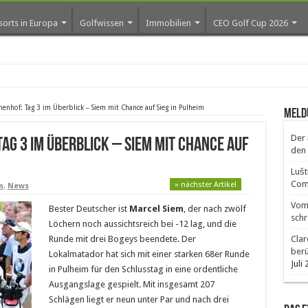
sorts in Europa
Golfwissen
Immobilien
CEO Golf Cup 2026
os erste G
hof: Tag 3 im Überblick – Siem mit Chance auf Sieg in Pulheim
Meld
Der 
ag 3 im Überblick – Siem mit Chance auf
den 
Lušt
Comm
» nächster Artikel
n
,
News
Vom 
Bester Deutscher ist
Marcel Siem
, der nach zwölf
schr
Löchern noch aussichtsreich bei -12 lag, und die
Runde mit drei Bogeys beendete. Der
Clar
ber
Lokalmatador hat sich mit einer starken 68er Runde
Juli
in Pulheim für den Schlusstag in eine ordentliche
Ausgangslage gespielt. Mit insgesamt 207
Schlägen liegt er neun unter Par und nach drei