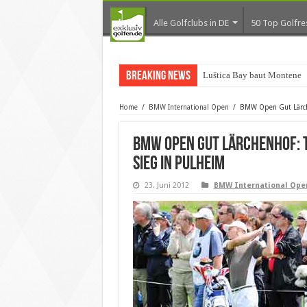
Alle Golfclubs in DE
50 Top Golfre
Breaking News
Luštica Bay baut Montenegr
Home
/
BMW International Open
/
BMW Open Gut Lärchen
BMW Open Gut Lärchenhof: T
Sieg in Pulheim
23. Juni 2012
BMW International Ope