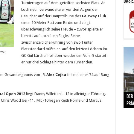
Das 
Turniertagen auf dem geteilten sechsten Platz. An
Loch neun verwandelte er vor den Augen der
Besucher auf der Haupttribüne des
Fairway Club
einen 10 Meter Putt zum Birdie und zeigt
überschwänglich seine Freude – zuvor spielte er
bereits auf Loch 1 ein Eagle. Seine
zwischenzeitliche Führung von zwölf unter
Platzstandard büßte er auf den letzten Löchern im
ern
GC Gut Lärchenhof aber wieder ein. Von -9 startet
er nur drei Schläge hinter dem Führenden.
nem Gesamtergebnis von -5.
Alex Cejka
fiel mit einer 74 auf Rang
The 
al Open 2012
liegt Danny Willett mit -12 in alleiniger Führung.
Der
Lušt
Vom 
Clar
trad
 Chris Wood bei -11. Mit -10 liegen Keith Horne und Marcus
Prä
Com
schr
ber
Her