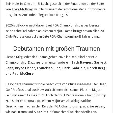
Sein Hole-in-One am 15. Loch, gespielt in der Finalrunde an der Seite
von
Rory McIlroy
, wurde zu einem der emotionalsten Golfmomente
des Jahres. Am Ende belegte Block Rang 15.
2026 ist Block erneut dabei. Laut PGA Championship ist es bereits
seine achte Teilnahme an diesem Major. Damit bringt er von allen 20
Club-Professionals die größte PGA-Championship-Erfahrung mit.
Debütanten mit großen Träumen
Sieben Mitglieder des Teams geben 2026 ihr Debüt bei der PGA
Championship. Dazu gehören unter anderem
Zach Haynes, Garrett
Sapp, Bryce Fisher, Francisco Bide, Chris Gabriele, Derek Berg
und Paul McClure
.
Besonders charmant ist die Geschichte von
Chris Gabriele
. Der Head
Golf Professional aus New York sicherte sich seinen Platz im Major-
Feld mit einem Eagle am 72. Loch der PGA Professional Championship.
Nun steht er erstmals bei einem Major am Abschlag. Solche
Geschichten machen den Reiz der PGA Championship aus. Sie zeigen,
wie nah Traum und Alltag im Golf manchmal beieinanderliegen.