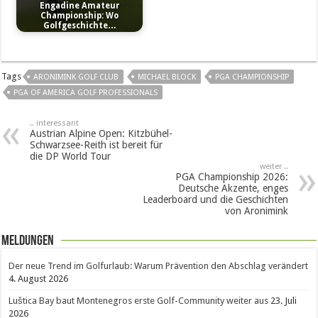
Engadine Amateur
Championship: Wo
Golfgeschichte…
Tags
ARONIMINK GOLF CLUB
MICHAEL BLOCK
PGA CHAMPIONSHIP
PGA OF AMERICA GOLF PROFESSIONALS
.. interessant
Austrian Alpine Open: Kitzbühel-
Schwarzsee-Reith ist bereit für
die DP World Tour
weiter ..
PGA Championship 2026:
Deutsche Akzente, enges
Leaderboard und die Geschichten
von Aronimink
Meldungen
Der neue Trend im Golfurlaub: Warum Prävention den Abschlag verändert
4. August 2026
Luštica Bay baut Montenegros erste Golf-Community weiter aus
23. Juli
2026