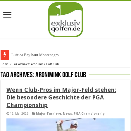
Luštica Bay baut Montenegros ers
Home
/
Tag Archives: Aronimink Golf Club
Tag Archives:
Aronimink Golf Club
Wenn Club-Pros im Major-Feld stehen:
Die besondere Geschichte der PGA
Championship
12. Mai 2026
Major-Turniere
,
News
,
PGA Championship