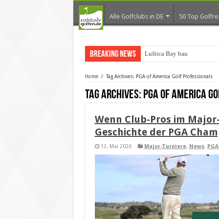
Alle Golfclubs in DE
50 Top Golfre
Breaking News
Luštica Bay baut Monten
Home
/
Tag Archives: PGA of America Golf Professionals
Tag Archives:
PGA of America Go
Wenn Club-Pros im Major-
Geschichte der PGA Cham
12. Mai 2026
Major-Turniere
,
News
,
PGA