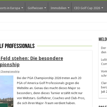
sorts in Europa
Golfwissen
Immobilien
CEO Golf Cup 2026
Meld
lf Professionals
Der 
den 
Feld stehen: Die besondere
Lušt
pionship
Comm
Vom 
 Championship
schr
Bei der PGA Championship 2026 treten auch 20
PGA of America Golf Professionals gegen die
Clar
ber
Weltelite an. Genau das macht dieses Major so
Juli
besonders, denn dieses Turnier erzählt nicht nur
von Weltstars. Golflehrer, Coaches und Club-Pros,
die sich ihren Major-Traum verdient haben.