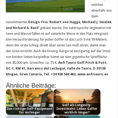
welcher
ebenfalls von
dem
renommierten
Design-Trio
‘Robert von Hagge, Michael J. Smelek
und Richard A. Baril’
gebaut wurde. Die subtropische Vegetation mit
Seen und Wasserfällen ist auf natürliche Weise in den Platz integriert.
Eine Herausforderung für jeden Golfer ist das Loch 9 mit 99 Metern,
denn der erste Schlag direkt über einen See muß sitzen, damit man
das Grün erreicht. Auch die Driving-Range ist einzigartig auf der Insel:
von beiden Seiten bespielbar bietet sie eine gigantische Spielfläche
von 40.000 qm. Greenfee: ca. 55 €.
Anfi Tauro Golf Pitch & Putt,
GC-1, KM 61, Barranco del Lechugal, Valle de Tauro, E-35138
Mogan, Gran Canaria, Tel. +34 928 560 462, www.anfitauro.es
Ähnliche Beiträge:
Golf als Longevity-
Das richtige Golf-Equipment
Investment: Leben Golfer
für Anfänger
wirklich länger?