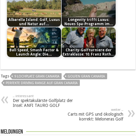
Albarella Island: Golf, Luxus
Longevity trifft Luxus:
und Natur auf…
Neues Spa-Programm im…
Ball Speed, Smash Factor &
Charity-Golfturniere der
Launch Angle: Die…
Extraklasse: 10. Franz Roth…
Tags
9 LOCHPLATZ GRAN CANARIA
GOLFEN GRAN CANARIA
PERFEKTE DRIVING RANGE AUF GRAN CANARIA
.. interessant
Der spektakulärste Golfplatz der
Insel: ANFI TAURO GOLF
weiter ..
Carts mit GPS und ökologisch
korrekt: Meloneras Golf
Meldungen