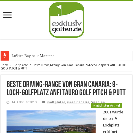
Luštica Bay baut Montenegros ers
Home
/
Golfplätze
/
Beste Driving-Range von Gran Canaria: 9-Loch-Golfplatz ANFI TAURO
GOLF PITCH & PUTT
Beste Driving-Range von Gran Canaria: 9-
Loch-Golfplatz ANFI TAURO GOLF PITCH & PUTT
14. Februar 2010
Golfplätze
,
Gran Canaria
,
Spanien
» nächster Artikel
2001 wurde
dieser 9-
Lochplatz
eröffnet,