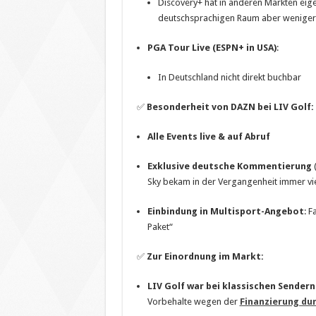
Discovery+ hat in anderen Märkten eigen
deutschsprachigen Raum aber weniger
PGA Tour Live (ESPN+ in USA)
:
In Deutschland nicht direkt buchbar
✅
Besonderheit von DAZN bei LIV Golf:
Alle Events live & auf Abruf
Exklusive deutsche Kommentierung
(
Sky bekam in der Vergangenheit immer vi
Einbindung in Multisport-Angebot
: F
Paket“
✅
Zur Einordnung im Markt:
LIV Golf war bei klassischen Sender
Vorbehalte wegen der
Finanzierung du