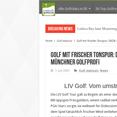
Alle Golfclubs in DE
50 Top Golfre
Breaking News
Luštica Bay baut Montenegr
Home
/
Golf exklusiv
/
Golf mit frischer Tonspur: DAZN 
Golf mit frischer Tonspur:
Münchner Golfprofi
1. Juli 2025
Golf exklusiv
,
News
LIV Golf: Vom umst
Die LIV Golf Tour galt zu Beginn als einer d
Mit üppigen Preisgeldern, einem radikal v
PGA-Stars sorgte sie weltweit für Diskussione
dem Spiel tatsächlich frischen Wind verlie