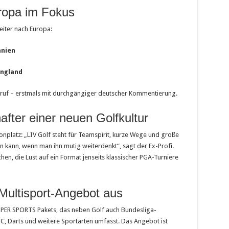
ropa im Fokus
eiter nach Europa:
anien
England
Abruf – erstmals mit durchgängiger deutscher Kommentierung.
after einer neuen Golfkultur
fonplatz: „LIV Golf steht für Teamspirit, kurze Wege und große
ein kann, wenn man ihn mutig weiterdenkt“, sagt der Ex-Profi.
en, die Lust auf ein Format jenseits klassischer PGA-Turniere
ultisport-Angebot aus
SUPER SPORTS Pakets, das neben Golf auch Bundesliga-
C, Darts und weitere Sportarten umfasst. Das Angebot ist