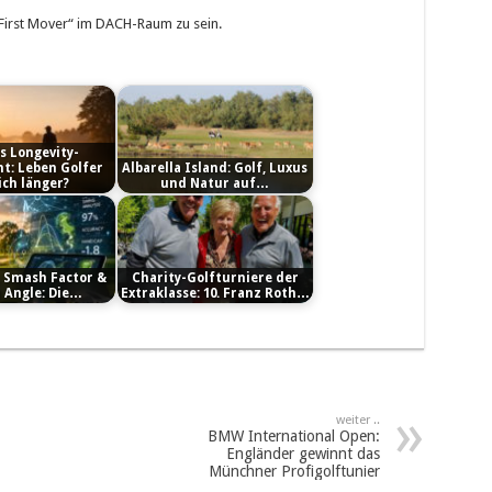
„First Mover“ im DACH-Raum zu sein.
ls Longevity-
t: Leben Golfer
Albarella Island: Golf, Luxus
ich länger?
und Natur auf…
, Smash Factor &
Charity-Golfturniere der
 Angle: Die…
Extraklasse: 10. Franz Roth…
weiter ..
BMW International Open:
Engländer gewinnt das
Münchner Profigolftunier