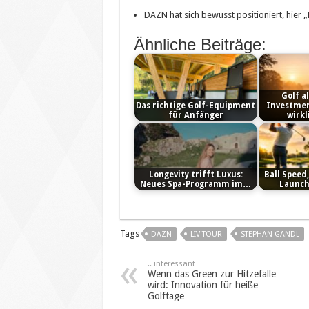
DAZN hat sich bewusst positioniert, hier 
Ähnliche Beiträge:
Golf a
Das richtige Golf-Equipment
Investmen
für Anfänger
wirkl
Longevity trifft Luxus:
Ball Speed
Neues Spa-Programm im…
Launch
Tags
DAZN
LIV TOUR
STEPHAN GANDL
.. interessant
Wenn das Green zur Hitzefalle
wird: Innovation für heiße
Golftage