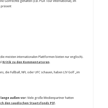
e Golfrechte gehalten (z.B. PGA Tour international), im
 präsent
die meisten internationalen Plattformen bieten nur englisch).
el
Kritik zu den Kommentatoren
.
ans, die Fußball, NFL oder UFC schauen, haben LIV Golf „im
n lange außen vor
: Viele große Medienpartner hatten
rch den saudischen Staatsfonds PIF
.