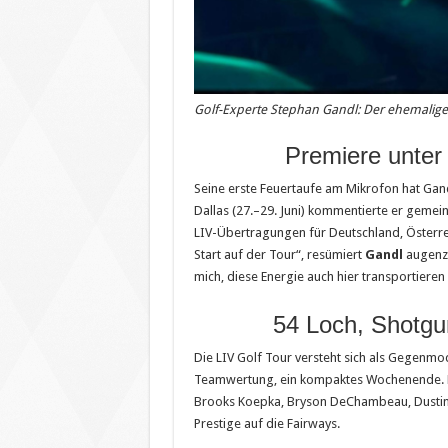
Golf-Experte Stephan Gandl: Der ehemalige
Premiere unte
Seine erste Feuertaufe am Mikrofon hat Gand
Dallas (27.–29. Juni) kommentierte er geme
LIV-Übertragungen für Deutschland, Österrei
Start auf der Tour“, resümiert
Gandl
augenzw
mich, diese Energie auch hier transportieren
54 Loch, Shotgun
Die LIV Golf Tour versteht sich als Gegenmo
Teamwertung, ein kompaktes Wochenende. Da
Brooks Koepka, Bryson DeChambeau, Dustin
Prestige auf die Fairways.