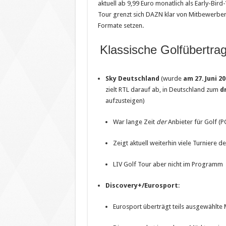
aktuell ab 9,99 Euro monatlich als Early-Bird
Tour grenzt sich DAZN klar von Mitbewerbern
Formate setzen.
Klassische Golfübertra
Sky Deutschland
(wurde
am 27. Juni 2
zielt RTL darauf ab, in Deutschland zum
d
aufzusteigen)
War lange Zeit
der
Anbieter für Golf (
Zeigt aktuell weiterhin viele Turniere
LIV Golf Tour aber nicht im Programm
Discovery+/Eurosport
:
Eurosport überträgt teils ausgewählt