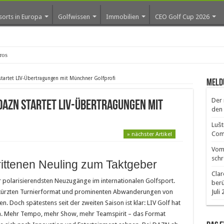
sorts in Europa
Golfwissen
Immobilien
CEO Golf Cup 2026
os erste Golf-Community weiter
startet LIV-Übertragungen mit Münchner Golfprofi
Meld
Der 
 DAZN startet LIV-Übertragungen mit
den 
Lušt
Comm
» nächster Artikel
Vom 
schr
rittenen Neuling zum Taktgeber
Clar
er polarisierendsten Neuzugänge im internationalen Golfsport.
ber
erkürzten Turnierformat und prominenten Abwanderungen von
Juli
n. Doch spätestens seit der zweiten Saison ist klar: LIV Golf hat
hen. Mehr Tempo, mehr Show, mehr Teamspirit – das Format