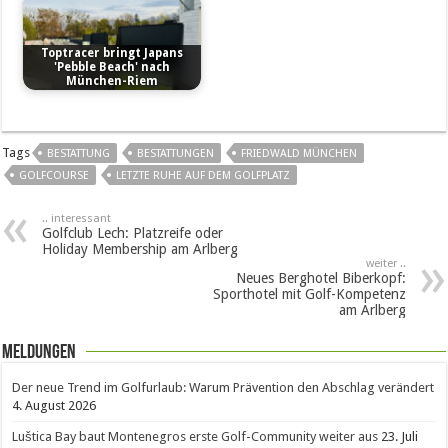
Toptracer bringt Japans
'Pebble Beach' nach
München-Riem
Tags
BESTATTUNG
BESTATTUNGEN
FRIEDWALD MÜNCHEN
GOLFCOURSE
LETZTE RUHE AUF DEM GOLFPLATZ
.. interessant
Golfclub Lech: Platzreife oder
Holiday Membership am Arlberg
weiter ..
Neues Berghotel Biberkopf:
Sporthotel mit Golf-Kompetenz
am Arlberg
Meldungen
Der neue Trend im Golfurlaub: Warum Prävention den Abschlag verändert
4. August 2026
Luštica Bay baut Montenegros erste Golf-Community weiter aus
23. Juli