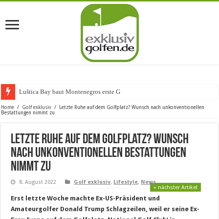
Luštica Bay baut Montenegros erste Golf-Communit
Home
/
Golf exklusiv
/
Letzte Ruhe auf dem Golfplatz? Wunsch nach unkonventionellen
Bestattungen nimmt zu
Letzte Ruhe auf dem Golfplatz? Wunsch
nach unkonventionellen Bestattungen
nimmt zu
8. August 2022
Golf exklusiv
,
Lifestyle
,
News
» nächster Artikel
Erst letzte Woche machte Ex-US-Präsident und
Amateurgolfer Donald Trump Schlagzeilen, weil er seine Ex-