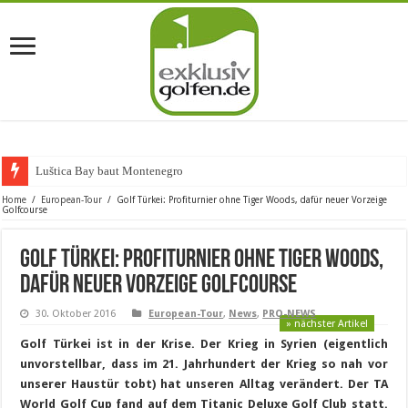
Luštica Bay baut Montenegros erste Gol
Home
/
European-Tour
/
Golf Türkei: Profiturnier ohne Tiger Woods, dafür neuer Vorzeige
Golfcourse
Golf Türkei: Profiturnier ohne Tiger Woods,
dafür neuer Vorzeige Golfcourse
30. Oktober 2016
European-Tour
,
News
,
PRO-NEWS
» nächster Artikel
Golf Türkei ist in der Krise. Der Krieg in Syrien (eigentlich
unvorstellbar, dass im 21. Jahrhundert der Krieg so nah vor
unserer Haustür tobt) hat unseren Alltag verändert. Der TA
World Golf Cup fand auf dem Titanic Deluxe Golf Club statt.