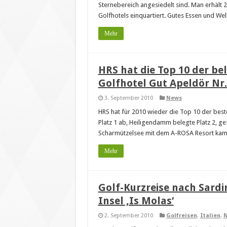
Sternebereich angesiedelt sind. Man erhält
Golfhotels einquartiert. Gutes Essen und Well
Mehr
HRS hat die Top 10 der be
Golfhotel Gut Apeldör Nr.
3. September 2010
News
HRS hat für 2010 wieder die Top 10 der bes
Platz 1 ab, Heiligendamm belegte Platz 2, g
Scharmützelsee mit dem A-ROSA Resort kam n
Mehr
Golf-Kurzreise nach Sardi
Insel ‚Is Molas‘
2. September 2010
Golfreisen
,
Italien
,