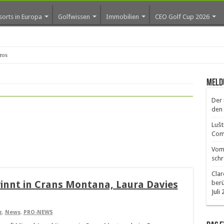
sorts in Europa
Golfwissen
Immobilien
CEO Golf Cup 2026
ros erste Golf-Community
Meld
Der 
den 
Lušt
Comm
Vom 
schr
Clar
innt in Crans Montana, Laura Davies
ber
Juli
z
,
News
,
PRO-NEWS