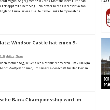
Das 
olfprofi Miguel Angel Jimenez in Crans-Montana beim European
eklappt mit einem Sieg. Sein dritter bereits in dieser Saison.
 England Laura Davies. Die Deutsche Bank Championships
atz: Windsor Castle hat einen 9-
Golfplätze
,
News
en Mother zog, ließ er alles nicht nur renovieren - im 2.000 qm
9-Loch-Golfplatz bauen, um seiner Leidenschaft für den kleinen
The 
Der
Lušt
Vom 
Clar
trad
Prä
Com
schr
ber
Her
tsche Bank Championsship wird im