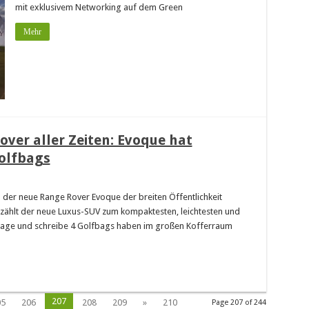
mit exklusivem Networking auf dem Green
Mehr
ver aller Zeiten: Evoque hat
Golfbags
der neue Range Rover Evoque der breiten Öffentlichkeit
rn zählt der neue Luxus-SUV zum kompaktesten, leichtesten und
d sage und schreibe 4 Golfbags haben im großen Kofferraum
207
05
206
208
209
»
210
Page 207 of 244