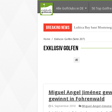
Alle Golfclubs in DE
50 Top Golfre
Breaking News
Luštica Bay baut Monteneg
Home
/
Exklusiv Golfen
(Seite 207)
Exklusiv Golfen
Miguel Angel Jiménez gew
gewinnt in Fohrenwald
6. September 2010
Miguel-Angel-Jimene