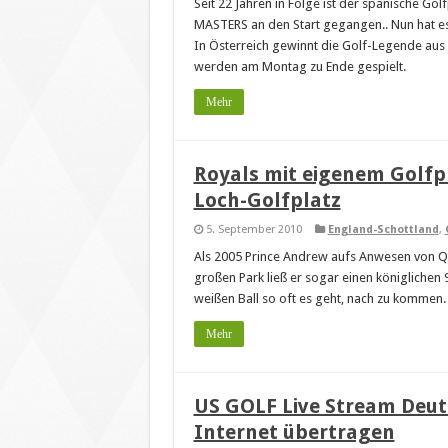
Seit 22 Jahren in Folge ist der spanische G
MASTERS an den Start gegangen.. Nun hat es g
In Österreich gewinnt die Golf-Legende aus
werden am Montag zu Ende gespielt.
Mehr
Royals mit eigenem Golfpl
Loch-Golfplatz
5. September 2010
England-Schottland
,
Als 2005 Prince Andrew aufs Anwesen von Que
großen Park ließ er sogar einen königlichen 
weißen Ball so oft es geht, nach zu kommen.
Mehr
US GOLF Live Stream Deu
Internet übertragen