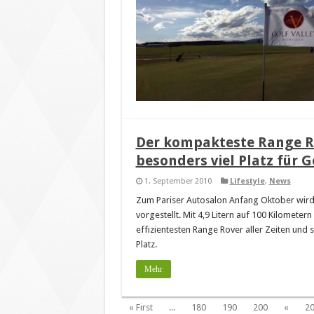
Der kompakteste Range Ro
besonders viel Platz für 
1. September 2010
Lifestyle
,
News
Zum Pariser Autosalon Anfang Oktober wird 
vorgestellt. Mit 4,9 Litern auf 100 Kilomete
effizientesten Range Rover aller Zeiten un
Platz.
Mehr
« First
...
180
190
200
«
2