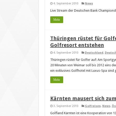
4. September 2010
News
Live Stream der Deutschen Bank Championship
Mehr
Thüringen rüstet für Golfe
Golfresort entstehen
4. September 2010
Deutschland
,
Deutsc
Thüringen rüstet für Golfer auf: Am Sportgy
20 Minuten von Weimar soll bis 2012 eins de
ein exklusives Golfhotel mit Luxus-Spa sind 
Mehr
Kärnten mausert sich zum
3. September 2010
Golfreisen
,
News
,
Ös
Golfland Kärnten ist eine Kooperation von 13