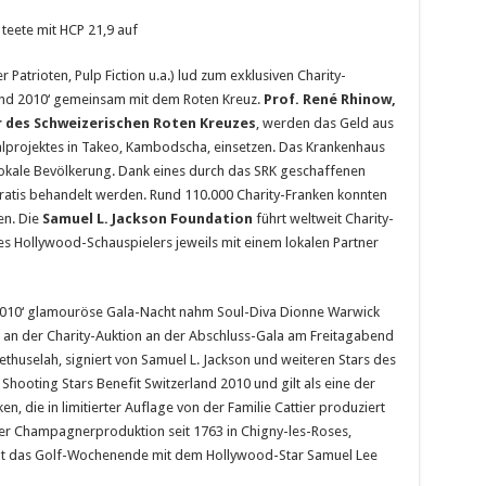
 teete mit HCP 21,9 auf
 Patrioten, Pulp Fiction u.a.) lud zum exklusiven Charity-
land 2010‘ gemeinsam mit dem Roten Kreuz.
Prof. René Rhinow,
r des Schweizerischen Roten Kreuzes
, werden das Geld aus
alprojektes in Takeo, Kambodscha, einsetzen. Das Krankenhaus
lokale Bevölkerung. Dank eines durch das SRK geschaffenen
atis behandelt werden. Rund 110.000 Charity-Franken konnten
en. Die
Samuel L. Jackson Foundation
führt weltweit Charity-
es Hollywood-Schauspielers jeweils mit einem lokalen Partner
d 2010‘ glamouröse Gala-Nacht nahm Soul-Diva Dionne Warwick
e an der Charity-Auktion an der Abschluss-Gala am Freitagabend
huselah, signiert von Samuel L. Jackson und weiteren Stars des
hooting Stars Benefit Switzerland 2010 und gilt als eine der
die in limitierter Auflage von der Familie Cattier produziert
st der Champagnerproduktion seit 1763 in Chigny-les-Roses,
galt das Golf-Wochenende mit dem Hollywood-Star Samuel Lee