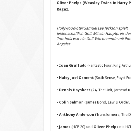
Oliver Phelps (Weasley Twins in Harry
Ragaz.
Hollywood-Star Samuel Lee Jackson spielt
leidenschaftlich Golf. Mit ein Hauptpreis der
Tombola war ein Golf-Wochenende mit ihm 
Angeles
•
Ioan Gruffudd
(Fantastic Four, King Arthu
•
Haley Joel Osment
(Sixth Sense, Pay it Fo
•
Dennis Haysbert
(24, The Unit, Jarhead u
•
Colin Salmon
(James Bond, Law & Order, Do
•
Anthony Anderson
(Transformers, The De
•
James
(HCP 20) und
Oliver Phelps
mit HCP