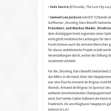
•
Inés Sastre
(El Dorado, The Lost City u.a.)
•
Samuel Lee Jackson
mit HCP 5 (Stunde der
Golfturnier ‚Shooting Stars Benefit Switzer
Präsident, und Markus Mader, Direkto
dem dreitägigen Event zugunsten eines Spit
ermöglicht medizinische Leistungen für die 
Fonds können auch die ärmsten Menschen gr
für dieses ambitionierte Projekt erzielt werd
Veranstaltungen durch, wobei die Stiftung d
zusammen arbeitet.
Für die ‚Shooting Stars Benefit Switzerlan
das Mikro in die Hand. Einer der Hauptpreis
war eine Flasche Armand de Brignac Gold Met
Abends. Armand de Brignac ist Sponsor des S
weltweit renommiertesten Champagnermarken, 
wird. Die Familie Cattier kultiviert die Kun
Frankreich. Als unschlagbarer Hauptpreis 
Jackson in L.A.!