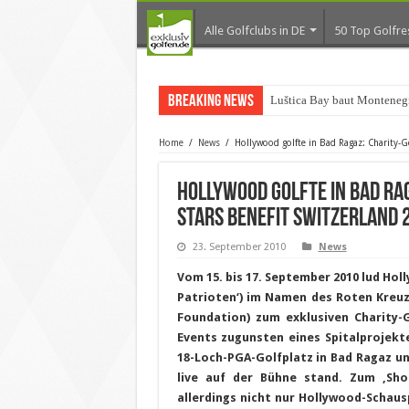
Alle Golfclubs in DE
50 Top Golfre
Breaking News
Luštica Bay baut Montenegr
Home
/
News
/
Hollywood golfte in Bad Ragaz: Charity-Go
Hollywood golfte in Bad Ra
Stars Benefit Switzerland 
23. September 2010
News
Vom 15. bis 17. September 2010 lud Holl
Patrioten‘) im Namen des Roten Kreuz
Foundation) zum exklusiven Charity-G
Events zugunsten eines Spitalprojekt
18-Loch-PGA-Golfplatz in Bad Ragaz u
live auf der Bühne stand. Zum ‚Shoo
allerdings nicht nur Hollywood-Schaus