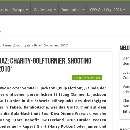
sorts in Europa
Golfwissen
Immobilien
CEO Golf Cup 2026
os erste Golf
lfturnier ‚Shooting Stars Benefit Switzerland 2010‘
Meld
Der 
gaz: Charity-Golfturnier ‚Shooting
den 
2010‘
Lušt
Comm
» nächster Artikel
Vom 
ywood-Star Samuel L. Jackson (‚Pulp Fiction‘, ‚Stunde der
schr
es und seiner persönlichen Stiftung (Samuel L. Jackson
olfturnier in die Schweiz. Höhepunkt des dreitägigen
Clar
ber
es in Takeo, Kambodscha, war das Golfturnier auf dem
Juli
nd die Gala-Nacht mit Soul-Diva Dionne Warwick, welche
ting Stars Benefit Switzerland 2010‘-Turnier teeten
pieler auf – Rupert Grint (Harry Potter) oder James und