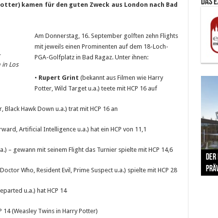
Das 
 Potter) kamen für den guten Zweck aus London nach Bad
Am Donnerstag, 16. September golften zehn Flights
mit jeweils einen Prominenten auf dem 18-Loch-
PGA-Golfplatz in Bad Ragaz. Unter ihnen:
in Los
•
Rupert Grint
(bekannt aus Filmen wie Harry
Potter, Wild Target u.a.) teete mit HCP 16 auf
r, Black Hawk Down u.a.) trat mit HCP 16 an
rward, Artificial Intelligence u.a.) hat ein HCP von 11,1
The 
.a.) – gewann mit seinem Flight das Turnier spielte mit HCP 14,6
Der
Lušt
Vom 
Clar
trad
Prä
Com
schr
ber
Her
ctor Who, Resident Evil, Prime Suspect u.a.) spielte mit HCP 28
parted u.a.) hat HCP 14
 14 (Weasley Twins in Harry Potter)