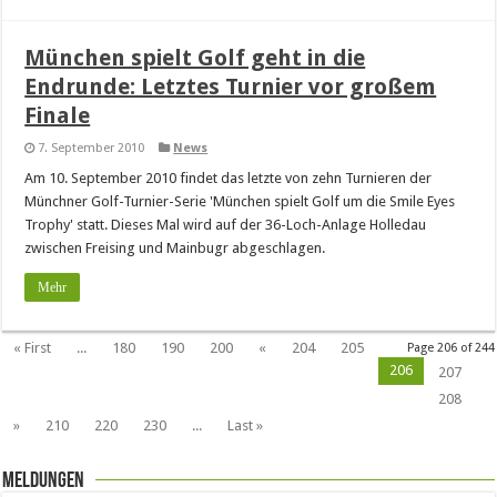
München spielt Golf geht in die
Endrunde: Letztes Turnier vor großem
Finale
7. September 2010
News
Am 10. September 2010 findet das letzte von zehn Turnieren der
Münchner Golf-Turnier-Serie 'München spielt Golf um die Smile Eyes
Trophy' statt. Dieses Mal wird auf der 36-Loch-Anlage Holledau
zwischen Freising und Mainbugr abgeschlagen.
Mehr
« First
...
180
190
200
«
204
205
Page 206 of 244
206
207
208
»
210
220
230
...
Last »
Meldungen