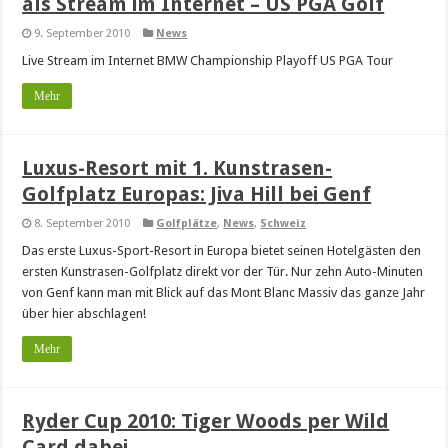
als Stream im Internet – US PGA Golf
9. September 2010
News
Live Stream im Internet BMW Championship Playoff US PGA Tour
Mehr
Luxus-Resort mit 1. Kunstrasen-
Golfplatz Europas: Jiva Hill bei Genf
8. September 2010
Golfplätze
,
News
,
Schweiz
Das erste Luxus-Sport-Resort in Europa bietet seinen Hotelgästen den
ersten Kunstrasen-Golfplatz direkt vor der Tür. Nur zehn Auto-Minuten
von Genf kann man mit Blick auf das Mont Blanc Massiv das ganze Jahr
über hier abschlagen!
Mehr
Ryder Cup 2010: Tiger Woods per Wild
Card dabei