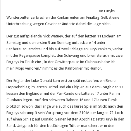
An Furyks
Wunderputter zerbrachen die Konkurrenten am Finaltag. Selbst eine
Unterbrechung wegen Gewinner änderte dabei die Lage nicht.
Der gut aufspielende Nick Watney, der auf den letzten 11 Löchern am
Samstag und den ersten 9 am Sonntag unfassbare 14 unter
Par herausquetschte und bis auf zwei Schläge an Furyk rankam, verlor
mit der Regenpause komplett den Schwung und bremste sich mit zwei
Bogeys im Finish ein: „In der Gewitterpause im Clubhaus habe ich
mein Mojo verloren,“ nimmt es der Kalifornier mit Humor.
Der Engländer Luke Donald kam erst zu spät ins Laufen: ein Birdie-
Doppelschlag im letzten Drittel und ein Chip-In aus dem Rough der 17
liessen den Engländer mit der Par-Runde die Latte auf 7 unter Par im
Clubhaus legen. Auf den schweren Bahnen 16 und 17 lassen Furyk
plötzlich sowohl das lange wie auch das kurze Spiel im Stich: nach den
Bogeys schrumpft sein Vorsprung vor dem 210 Meter langen 72. Loch
auf einen Schlag auf Donald. Seinen letzten Abschlag setzt Furyk in den
Sand. Untypisch für den bedächtigen Tüftler marschiert er in den