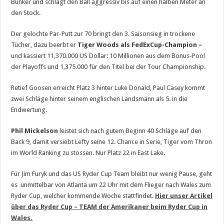
Bunker und schlägt den Ball aggressiv bis auf einen halben Meter an
den Stock.
Der gelochte Par-Putt zur 70 bringt den 3. Saisonsieg in trockene
Tücher, dazu beerbt er
Tiger Woods als FedExCup-Champion –
und kassiert 11,370.000 US Dollar: 10 Millionen aus dem Bonus-Pool
der Playoffs und 1,375.000 für den Titel bei der Tour Championship.
Retief Goosen erreicht Platz 3 hinter Luke Donald, Paul Casey kommt
zwei Schläge hinter seinem englischen Landsmann als 5. in die
Endwertung.
Phil Mickelson
leistet sich nach gutem Beginn 40 Schläge auf den
Back 9, damit versiebt Lefty seine 12. Chance in Serie, Tiger vom Thron
im World Ranking zu stossen. Nur Platz 22 in East Lake.
Für Jim Furyk und das US Ryder Cup Team bleibt nur wenig Pause, geht
es unmittelbar von Atlanta um 22 Uhr mit dem Flieger nach Wales zum
Ryder Cup, welcher kommende Woche stattfindet.
Hier unser Artikel
über das Ryder Cup – TEAM der Amerikaner beim Ryder Cup in
Wales.