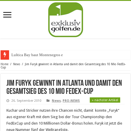
Luštica Bay baut Montenegros erste G
Home
/
News
/
Jim Furyk gewinnt in Atlanta und damit den Gesamtsieg des 10 Mio FedEx-
Cup
Jim Furyk gewinnt in Atlanta und damit den
Gesamtsieg des 10 Mio FedEx-Cup
» nächster Artikel
26. September 2010
News
,
PRO-NEWS
Kuchar und Stricker nutzen ihre Chancen nicht, damit konnte „Furyk“
aus eigener Kraft mit dem Sieg bei der Tour Championship den
FedExCup und den 10 Milllionen Dollar-Bonus holen. Furyk ist jetzt die
neue Nummer fünf der Weltrangliste.