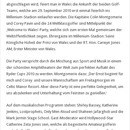
abgeschlagen wird, feiert man in Wales die Ankunft der beiden Golf-
Teams, welche am 29. September 2010 erst einmal feierlich ins
Millenium-Stadion einlaufen werden. Die Kapitäne Colin Montgomerie
und Corey Pavin und die 24 Weltklassgolfer sind Mittelpunkt der
‚Welcome to Wales‘-Party, welche sich zum ersten Mal gemeinsam der
Weltöffentlichkeit zeigen. Ehrengäste im Millenium-Stadion: Seine
Königliche Hoheit der Prinz von Wales und der RT. Hon. Carwyn Jones
AM, Erster Minister von Wales.
Die Party verspricht durch die Mischung aus Sport und Musik in einem
der schönsten Amphitheatern der Welt zum perfekten Auftakt des
Ryder Cups 2010 zu werden. Montgomerie dazu: ‚Der Ernst beginnt für
mich und Corey und unsere Mannschaftem am Freitagmorgen im
Celtic Manor Resort. Aber diese Party ist eine perfekte Gelegenheit, um
uns abzulenken und Unterhaltung vom Feinsten zu genießen.‘
Auf dem musikalischen Programm stehen: Shirley Bassey, Katherine
Jenkins, Lostprophets, Only Men Aloud und Shaheen Jafargholi und die
Mark Jermin Stage School. Gast-Moderator wird Hollywood-Star
Catherine Zeta Jones sein, welche als begeisterte Amateurgolferin