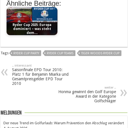
Ähnliche Beiträge:
Ryder Cup 2025: Europa
dominiert – was steht
dem…
Tags
RYDER CUP PARTY
RYDER CUP TEAMS
TIGER WOODS RYDER CUP
.. interessant
Saisonfinale EPD Tour 2010:
Platz 1 für Benjamin Miarka und
Gesamtpreisgelder EPD Tour
2010
weiter ..
Honma gewinnt den Golf Europe
Award in der Kategorie
Golfschläger
Meldungen
Der neue Trend im Golfurlaub: Warum Prävention den Abschlag verändert