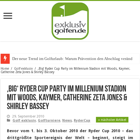
Der neue Trend im Golfurlaub: Warum Prävention den Abschlag verändert
Home
/
Golf exklusiv
/
‚Big‘ Ryder Cup Party im Millenium Stadion mit Woods, Kaymer,
Catherine Zeta Jones & Shirley Bassey
‚Big‘ Ryder Cup Party im Millenium Stadion
mit Woods, Kaymer, Catherine Zeta Jones &
Shirley Bassey
29. September 2010
» nächster Artikel
Golf exklusiv
,
Golfturniere
,
News
,
RyderCup
Bevor vom 1. bis 3. Oktober 2010 der Ryder Cup 2010 – das
drittgrößte Sportereignis der Welt – beginnt, steigt im