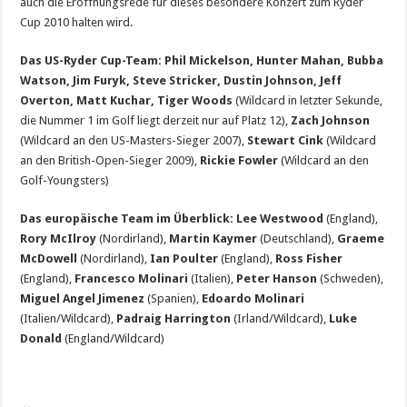
auch die Eröffnungsrede für dieses besondere Konzert zum Ryder
Cup 2010 halten wird.
Das US-Ryder Cup-Team: Phil Mickelson, Hunter Mahan, Bubba
Watson, Jim Furyk, Steve Stricker, Dustin Johnson, Jeff
Overton, Matt Kuchar, Tiger Woods
(Wildcard in letzter Sekunde,
die Nummer 1 im Golf liegt derzeit nur auf Platz 12),
Zach Johnson
(Wildcard an den US-Masters-Sieger 2007),
Stewart Cink
(Wildcard
an den British-Open-Sieger 2009),
Rickie Fowler
(Wildcard an den
Golf-Youngsters)
Das europäische Team im Überblick:
Lee Westwood
(England),
Rory McIlroy
(Nordirland),
Martin Kaymer
(Deutschland),
Graeme
McDowell
(Nordirland),
Ian Poulter
(England),
Ross Fisher
(England),
Francesco Molinari
(Italien),
Peter Hanson
(Schweden),
Miguel Angel Jimenez
(Spanien),
Edoardo Molinari
(Italien/Wildcard),
Padraig Harrington
(Irland/Wildcard),
Luke
Donald
(England/Wildcard)