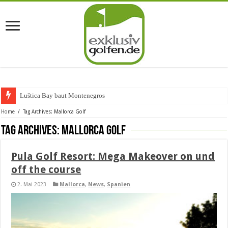
Luštica Bay baut Montenegros erste Golf-C
Home
/
Tag Archives: Mallorca Golf
Tag Archives:
Mallorca Golf
Pula Golf Resort: Mega Makeover on und
off the course
2. Mai 2023
Mallorca
,
News
,
Spanien