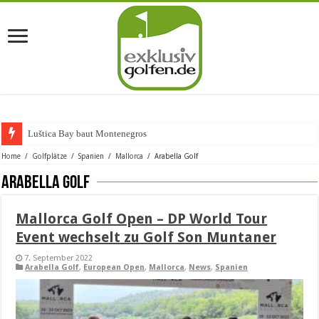
Luštica Bay baut Montenegros erste G
Home
/
Golfplätze
/
Spanien
/
Mallorca
/
Arabella Golf
Arabella Golf
Mallorca Golf Open – DP World Tour
Event wechselt zu Golf Son Muntaner
7. September 2022
Arabella Golf
,
European Open
,
Mallorca
,
News
,
Spanien