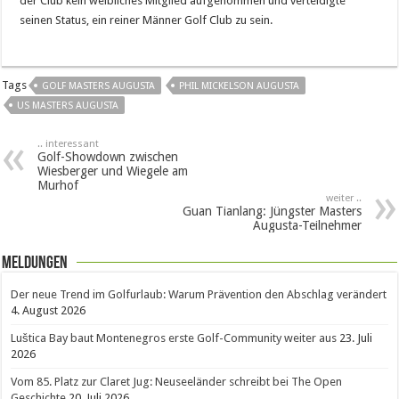
der Club kein weibliches Mitglied aufgenommen und verteidigte
seinen Status, ein reiner Männer Golf Club zu sein.
Tags
GOLF MASTERS AUGUSTA
PHIL MICKELSON AUGUSTA
US MASTERS AUGUSTA
.. interessant
Golf-Showdown zwischen
Wiesberger und Wiegele am
Murhof
weiter ..
Guan Tianlang: Jüngster Masters
Augusta-Teilnehmer
Meldungen
Der neue Trend im Golfurlaub: Warum Prävention den Abschlag verändert
4. August 2026
Luštica Bay baut Montenegros erste Golf-Community weiter aus
23. Juli
2026
Vom 85. Platz zur Claret Jug: Neuseeländer schreibt bei The Open
Geschichte
20. Juli 2026