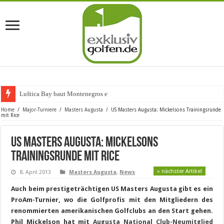
Luštica Bay baut Montenegros erste Go
Home
/
Major-Turniere
/
Masters Augusta
/
US Masters Augusta: Mickelsons Trainingsrunde
mit Rice
US Masters Augusta: Mickelsons
Trainingsrunde mit Rice
» nächster Artikel
8. April 2013
Masters Augusta
,
News
Auch beim prestigeträchtigen US Masters Augusta gibt es ein
ProAm-Turnier, wo die Golfprofis mit den Mitgliedern des
renommierten amerikanischen Golfclubs an den Start gehen.
Phil Mickelson hat mit
Augusta National Club-Neumitglied