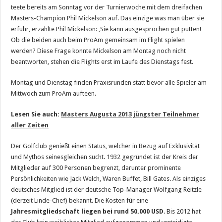
teete bereits am Sonntag vor der Turnierwoche mit dem dreifachen
Masters-Champion Phil Mickelson auf. Das einzige was man über sie
erfuhr, erzählte Phil Mickelson: ‚Sie kann ausgesprochen gut putten!
Ob die beiden auch beim ProAm gemeinsam im Flight spielen
werden? Diese Frage konnte Mickelson am Montag noch nicht
beantworten, stehen die Flights erst im Laufe des Dienstags fest.
Montag und Dienstag finden Praxisrunden statt bevor alle Spieler am
Mittwoch zum ProAm aufteen.
Lesen Sie auch:
Masters Augusta 2013 jüngster Teilnehmer
aller Zeiten
Der Golfclub genießt einen Status, welcher in Bezug auf Exklusivität
und Mythos seinesgleichen sucht. 1932 gegründet ist der Kreis der
Mitglieder auf 300 Personen begrenzt, darunter prominente
Persönlichkeiten wie Jack Welch, Waren Buffet, Bill Gates. Als einziges
deutsches Mitglied ist der deutsche Top-Manager Wolfgang Reitzle
(derzeit Linde-Chef) bekannt. Die Kosten für eine
Jahresmitgliedschaft liegen bei rund 50.000 USD
. Bis 2012 hat