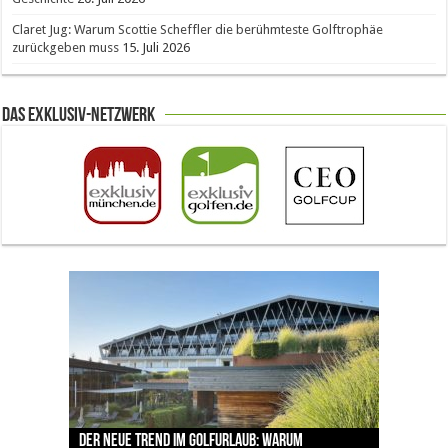
Claret Jug: Warum Scottie Scheffler die berühmteste Golftrophäe
zurückgeben muss
15. Juli 2026
Das Exklusiv-Netzwerk
The Open 2026 in Royal Birkdale: Warum der
Der neue Trend im Golfurlaub: Warum
Luštica Bay baut Montenegros erste Golf-
Vom 85. Platz zur Claret Jug: Neuseeländer
Claret Jug: Warum Scottie Scheffler die
traditionsreiche Linksplatz zu den größten