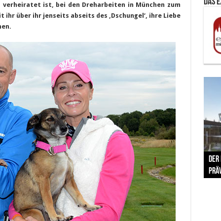
Das 
s verheiratet ist, bei den Dreharbeiten in München zum
 ihr über ihr jenseits abseits des ‚Dschungel‘, ihre Liebe
hen.
The 
Der
Lušt
Vom 
Clar
trad
Prä
Com
schr
ber
Her