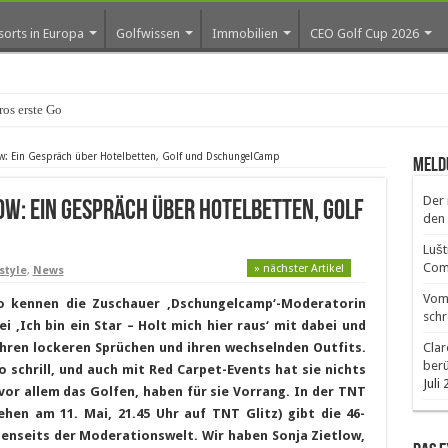
sorts in Europa
Golfwissen
Immobilien
CEO Golf Cup 2026
os erste Golf-Community weiter aus
low: Ein Gespräch über Hotelbetten, Golf und DschungelCamp
Meld
Der 
ow: Ein Gespräch über Hotelbetten, Golf
den 
Lušt
Comm
» nächster Artikel
style
,
News
Vom 
So kennen die Zuschauer ‚Dschungelcamp‘-Moderatorin
schr
ei ‚Ich bin ein Star – Holt mich hier raus‘ mit dabei und
 ihren lockeren Sprüchen und ihren wechselnden Outfits.
Clar
ber
 schrill, und auch mit Red Carpet-Events hat sie nichts
Juli
vor allem das Golfen, haben für sie Vorrang. In der TNT
ehen am 11. Mai, 21.45 Uhr auf TNT Glitz) gibt die 46-
n jenseits der Moderationswelt. Wir haben Sonja Zietlow,