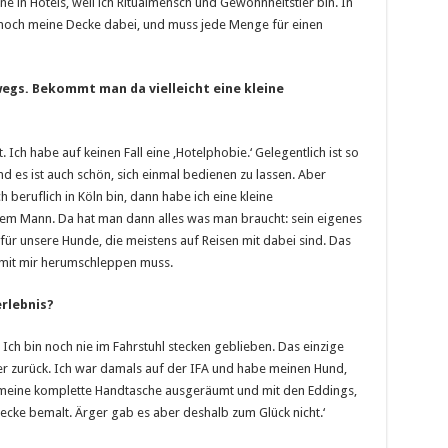
ne in Hotels, weil ich Ritualmensch und Gewohnheitstier bin. In
 noch meine Decke dabei, und muss jede Menge für einen
wegs. Bekommt man da vielleicht eine kleine
t. Ich habe auf keinen Fall eine ‚Hotelphobie.‘ Gelegentlich ist so
nd es ist auch schön, sich einmal bedienen zu lassen. Aber
h beruflich in Köln bin, dann habe ich eine kleine
em Mann. Da hat man dann alles was man braucht: sein eigenes
für unsere Hunde, die meistens auf Reisen mit dabei sind. Das
les mit mir herumschleppen muss.
rlebnis?
Ich bin noch nie im Fahrstuhl stecken geblieben. Das einzige
änger zurück. Ich war damals auf der IFA und habe meinen Hund,
t meine komplette Handtasche ausgeräumt und mit den Eddings,
decke bemalt. Ärger gab es aber deshalb zum Glück nicht.‘