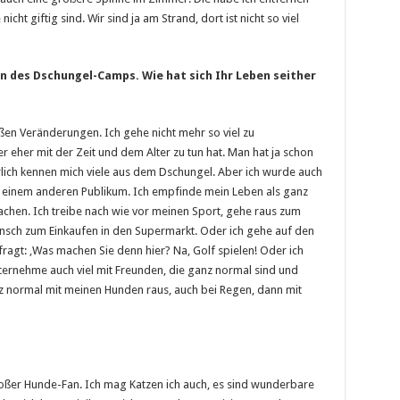
icht giftig sind. Wir sind ja am Strand, dort ist nicht so viel
in des Dschungel-Camps. Wie hat sich Ihr Leben seither
roßen Veränderungen. Ich gehe nicht mehr so viel zu
r eher mit der Zeit und dem Alter zu tun hat. Man hat ja schon
ürlich kennen mich viele aus dem Dschungel. Aber ich wurde auch
cht einem anderen Publikum. Ich empfinde mein Leben als ganz
chen. Ich treibe nach wie vor meinen Sport, gehe raus zum
nsch zum Einkaufen in den Supermarkt. Oder ich gehe auf den
ragt: ‚Was machen Sie denn hier? Na, Golf spielen! Oder ich
ternehme auch viel mit Freunden, die ganz normal sind und
nz normal mit meinen Hunden raus, auch bei Regen, dann mit
oßer Hunde-Fan. Ich mag Katzen ich auch, es sind wunderbare