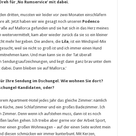
reh für ‚No Rumservice‘ mit dabei.
 den dritten, mussten wir leider vor zwei Monaten einschläfern
re alt. Jetzt haben wir wie gesagt noch unseren
Podenco
traße auf Mallorca gefunden und sie hat sich in das Herz meines
 weitervermittelt, kam aber wieder zurück da sie so ein kleiner
icht mehr hergeben. Die andere, die
Lila
, ist ein Windspiel-Mix
sgesucht, weil sie nicht so groß ist und ich immer einen Hund
 mitnehmen kann. Und man kann sie in der Tat überall
en Sendungsaufzeichnungen, und liegt dann ganz brav unter dem
 dabei. Dann bleiben sie auf Mallorca.‘
für Ihre Sendung im Dschungel. Wie wohnen Sie dort?
schungel-Kandidaten, oder?
rem Apartment-Hotel jedes Jahr das gleiche Zimmer: nämlich
ine Küche, zwei Schlafzimmer und ein großes Badezimmer. Ich
Zimmer. Denn wenn ich aufstehen muss, dann ist es noch
ßen laufen gehen. Ich treibe aber gerne vor der Arbeit Sport,
mer einen großen Wohnwagen – auf der einen Seite wohnt mein
 und diesen schmücken wir immer kunterbunt. Mit Kerzen,