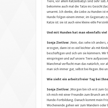
Tiere, vor allem Katzenbabys sind sehr süß. 
bekomme auch mal die Tatze ins Gesicht (lac
umarmt. Ich denke, die Liebe zu Hunden ist m
Hunde folgen einem immer, im Gegensatz zu K
Katze ist: sie ist auch eine kleine eitle Persönli
Und mit Hunden hat man ebenfalls viel 
Sonja Zietlow:
‚Nein, das sehe ich anders
erzogen, dann ist es viel leichter als mit Ki
beschäftigen und sich um sie kümmern. Wir 
einspringen und auf unsere Tiere aufpassen
Manchmal verflucht man das natürlich, vor a
man sich immer gut, selbst bei Regen. Bei un
Wie sieht ein arbeitsfreier Tag bei Ihn
Sonja Zietlow:
‚Morgen bin ich erst zum G
ich mich mit einer Freundin zum Brunch am
Hunde-Fortbildung. Danach kommt mein Fris
Wochenende gehen wir zum Wandern oder be