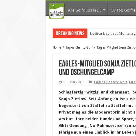
Alle Golfclubs in DE
50 Top Golfre
Breaking News
Luštica Bay baut Montenegr
Home
/
Eagles Charity Golf
/
Eagles-Mitglied Sonja Ziet
Eagles-Mitglied Sonja Zietl
und DschungelCamp
11. Mai 2015
Eagles Charity Golf
,
Life
Schlagfertig, witzig und charmant. 
Sonja Zietlow. Seit Anfang an ist sie b
begeistert von Staffel zu Staffel mit
Privat mag es die Moderatorin nicht so
am Hut. Ihre beiden Hunde und Sport, 
Glitz-Sendung ‚No Ruhmservice‘ (zu s
Jährige nun einen Einblick in ihr Lebe