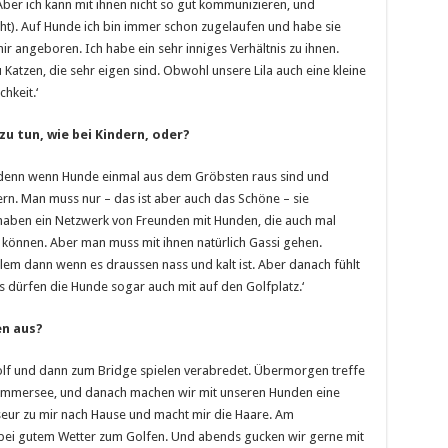
Aber ich kann mit ihnen nicht so gut kommunizieren, und
ht). Auf Hunde ich bin immer schon zugelaufen und habe sie
ir angeboren. Ich habe ein sehr inniges Verhältnis zu ihnen.
atzen, die sehr eigen sind. Obwohl unsere Lila auch eine kleine
chkeit.‘
zu tun, wie bei Kindern, oder?
, denn wenn Hunde einmal aus dem Gröbsten raus sind und
ndern. Man muss nur – das ist aber auch das Schöne – sie
haben ein Netzwerk von Freunden mit Hunden, die auch mal
 können. Aber man muss mit ihnen natürlich Gassi gehen.
llem dann wenn es draussen nass und kalt ist. Aber danach fühlt
s dürfen die Hunde sogar auch mit auf den Golfplatz.‘
en aus?
olf und dann zum Bridge spielen verabredet. Übermorgen treffe
 Ammersee, und danach machen wir mit unseren Hunden eine
eur zu mir nach Hause und macht mir die Haare. Am
i gutem Wetter zum Golfen. Und abends gucken wir gerne mit