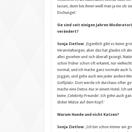
lassen, denn bei ihnen weiß man ja nie ob sie n
Dschungel.‘
Sie sind seit einigen Jahren Moderator
verändert?
Sonja Zietlow:
‚Eigentlich gibt es keine g
Veranstaltungen, aber das hat glaube ich abe
alles gesehen und sich überall gezeigt. Nat
schon früher schon oft erkannt, nur viellei
normal, und ich mache ganz normale auch Sa
Joggen, und gehe auch wie jeder andere Me
Golfplatz- Dort werde ich durchaus öfter gef
mache eine Detox-Kur in einem Hotel. Ich un
keine ‚Celebrity-Freunde‘. Ich gehe auch ga
dicker Mütze auf dem Kopf.‘
Warum Hunde und nicht Katzen?
Sonja Zietlow:
‚Ich bin schon immer ein gr