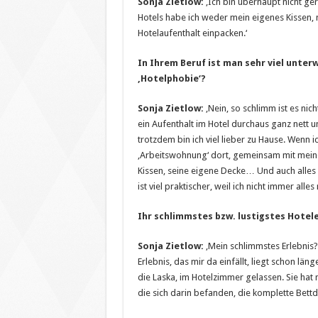
Sonja Zietlow:
‚Ich bin überhaupt nicht ger
Hotels habe ich weder mein eigenes Kissen,
Hotelaufenthalt einpacken.‘
In Ihrem Beruf ist man sehr viel unter
‚Hotelphobie‘?
Sonja Zietlow:
‚Nein, so schlimm ist es nich
ein Aufenthalt im Hotel durchaus ganz nett u
trotzdem bin ich viel lieber zu Hause. Wenn ic
‚Arbeitswohnung‘ dort, gemeinsam mit mein
Kissen, seine eigene Decke… Und auch alles 
ist viel praktischer, weil ich nicht immer al
Ihr schlimmstes bzw. lustigstes Hotele
Sonja Zietlow:
‚Mein schlimmstes Erlebnis? 
Erlebnis, das mir da einfällt, liegt schon l
die Laska, im Hotelzimmer gelassen. Sie ha
die sich darin befanden, die komplette Bett