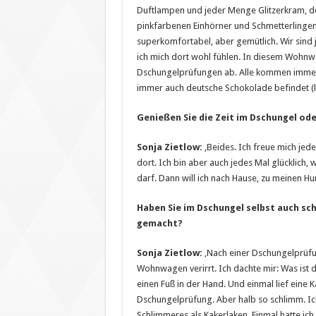
Duftlampen und jeder Menge Glitzerkram, den
pinkfarbenen Einhörner und Schmetterlingen. 
superkomfortabel, aber gemütlich. Wir sind 
ich mich dort wohl fühlen. In diesem Wohnw
Dschungelprüfungen ab. Alle kommen immer ge
immer auch deutsche Schokolade befindet (la
Genießen Sie die Zeit im Dschungel oder
Sonja Zietlow:
‚Beides. Ich freue mich jed
dort. Ich bin aber auch jedes Mal glücklich
darf. Dann will ich nach Hause, zu meinen H
Haben Sie im Dschungel selbst auch s
gemacht?
Sonja Zietlow:
‚Nach einer Dschungelprüfun
Wohnwagen verirrt. Ich dachte mir: Was ist 
einen Fuß in der Hand. Und einmal lief eine 
Dschungelprüfung. Aber halb so schlimm. Ic
Schlimmeres als Kakerlaken. Einmal hatte ic