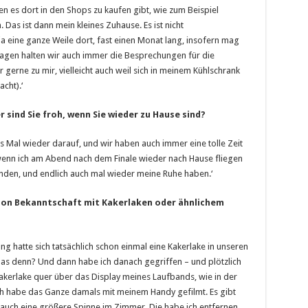
 es dort in den Shops zu kaufen gibt, wie zum Beispiel
Das ist dann mein kleines Zuhause. Es ist nicht
ja eine ganze Weile dort, fast einen Monat lang, insofern mag
agen halten wir auch immer die Besprechungen für die
rne zu mir, vielleicht auch weil sich in meinem Kühlschrank
cht).‘
 sind Sie froh, wenn Sie wieder zu Hause sind?
es Mal wieder darauf, und wir haben auch immer eine tolle Zeit
, wenn ich am Abend nach dem Finale wieder nach Hause fliegen
unden, und endlich auch mal wieder meine Ruhe haben.‘
chon Bekanntschaft mit Kakerlaken oder ähnlichem
g hatte sich tatsächlich schon einmal eine Kakerlake in unseren
das denn? Und dann habe ich danach gegriffen – und plötzlich
Kakerlake quer über das Display meines Laufbands, wie in der
h habe das Ganze damals mit meinem Handy gefilmt. Es gibt
h auch eine größere Spinne im Zimmer. Die habe ich entfernen