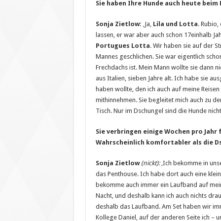
Sie haben Ihre Hunde auch heute beim D
Sonja Zietlow:
‚Ja,
Lila und Lotta
. Rubio,
lassen, er war aber auch schon 17einhalb Jah
Portugues Lotta
. Wir haben sie auf der S
Mannes geschlichen. Sie war eigentlich schon
Frechdachs ist. Mein Mann wollte sie dann n
aus Italien, sieben Jahre alt. Ich habe sie au
haben wollte, den ich auch auf meine Reisen
mithinnehmen. Sie begleitet mich auch zu d
Tisch. Nur im Dschungel sind die Hunde nicht
Sie verbringen einige Wochen pro Jahr 
Wahrscheinlich komfortabler als die D
Sonja Zietlow
(nickt):
‚Ich bekomme in unse
das Penthouse. Ich habe dort auch eine kle
bekomme auch immer ein Laufband auf mein 
Nacht, und deshalb kann ich auch nichts drau
deshalb das Laufband. Am Set haben wir im
Kollege Daniel, auf der anderen Seite ich –