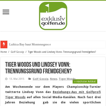
Luštica Bay baut Montenegros erste Go
Home
/
Golf Gossip
/
Tiger Woods und Lindsey Vonn: Trennungsgrund Fremdgehen?
Tiger Woods und Lindsey Vonn:
Trennungsgrund Fremdgehen?
13. Mai 2015
Golf Gossip
,
News
,
Tiger Woods
» nächster Artikel
Am Wochenende vor dem Players Championship-Turnier
twitterte Lindsey Vonn das
Beziehungs-Aus mit Golfprofi
Tiger Woods
auf allen Social Media-Kanälen. Nach fast drei
Jahren Beziehung gab sie die vielen sportlichen