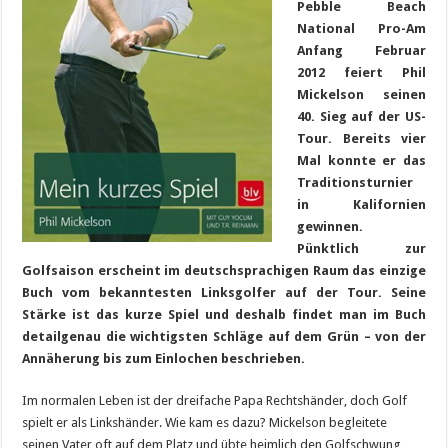
Pebble Beach
National Pro-Am
Anfang Februar
2012 feiert Phil
Mickelson seinen
40. Sieg auf der US-
Tour.
Bereits vier
Mal konnte er das
Traditionsturnier
in Kalifornien
gewinnen.
Pünktlich zur
Golfsaison erscheint im deutschsprachigen Raum das einzige
Buch vom bekanntesten Linksgolfer auf der Tour. Seine
Stärke ist das kurze Spiel und deshalb findet man im Buch
detailgenau die wichtigsten Schläge auf dem Grün – von der
Annäherung bis zum Einlochen beschrieben.
Im normalen Leben ist der dreifache Papa Rechtshänder, doch Golf
spielt er als Linkshänder. Wie kam es dazu? Mickelson begleitete
seinen Vater oft auf dem Platz und übte heimlich den Golfschwung