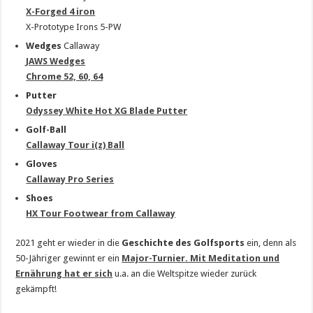
X-Forged 4 iron
X-Prototype Irons 5-PW
Wedges
Callaway
JAWS Wedges
Chrome 52, 60, 64
Putter
Odyssey White Hot XG Blade Putter
Golf-Ball
Callaway Tour i(z) Ball
Gloves
Callaway Pro Series
Shoes
HX Tour Footwear from Callaway
2021 geht er wieder in die
Geschichte des Golfsports
ein, denn als
50-Jähriger gewinnt er ein
Major-Turnier. Mit Meditation und
Ernährung hat er sich
u.a. an die Weltspitze wieder zurück
gekämpft!