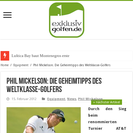
Luštica Bay baut Montenegros erste Golf-Com
Home
/
Equipment
/
Phil Mickelson: Die Geheimtipps des Weltklasse-Golfers
Phil Mickelson: Die Geheimtipps des
Weltklasse-Golfers
15. Februar 2012
Equipment
,
News
,
Phil Mickelson
» nächster Artikel
Durch den Sieg
beim
renommierten
Turnier AT&T