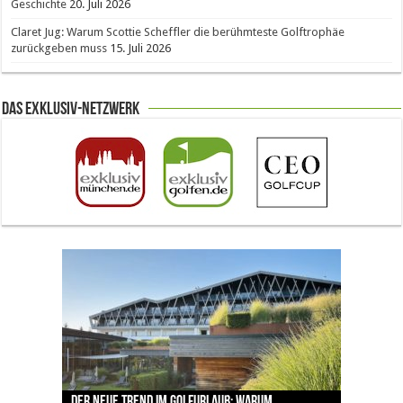
Geschichte
20. Juli 2026
Claret Jug: Warum Scottie Scheffler die berühmteste Golftrophäe
zurückgeben muss
15. Juli 2026
Das Exklusiv-Netzwerk
The Open 2026 in Royal Birkdale: Warum der
Der neue Trend im Golfurlaub: Warum
Luštica Bay baut Montenegros erste Golf-
Vom 85. Platz zur Claret Jug: Neuseeländer
Claret Jug: Warum Scottie Scheffler die
traditionsreiche Linksplatz zu den größten