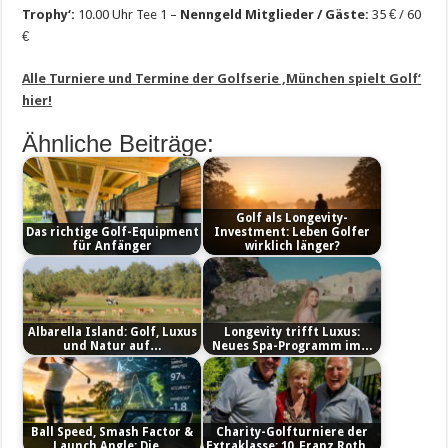
Trophy‘:
10.00 Uhr Tee 1 –
Nenngeld Mitglieder / Gäste:
35 € / 60
€
Alle Turniere und Termine der Golfserie ‚München spielt Golf‘
hier!
Ähnliche Beiträge:
Golf als Longevity-
Das richtige Golf-Equipment
Investment: Leben Golfer
für Anfänger
wirklich länger?
Albarella Island: Golf, Luxus
Longevity trifft Luxus:
und Natur auf…
Neues Spa-Programm im…
Ball Speed, Smash Factor &
Charity-Golfturniere der
Launch Angle: Die…
Extraklasse: 10. Franz Roth…