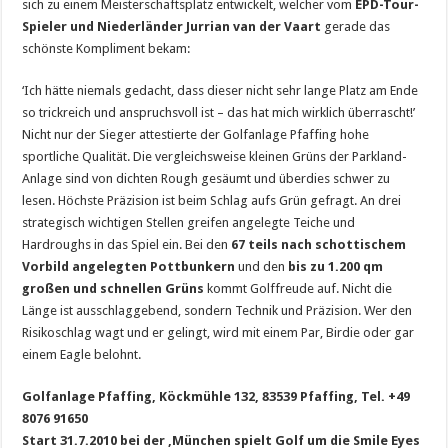
sich zu einem Meisterschaftsplatz entwickelt, welcher vom
EPD-Tour-
Spieler und Niederländer Jurrian van der Vaart
gerade das
schönste Kompliment bekam:
‘Ich hätte niemals gedacht, dass dieser nicht sehr lange Platz am Ende
so trickreich und anspruchsvoll ist – das hat mich wirklich überrascht!’
Nicht nur der Sieger attestierte der Golfanlage Pfaffing hohe
sportliche Qualität. Die vergleichsweise kleinen Grüns der Parkland-
Anlage sind von dichten Rough gesäumt und überdies schwer zu
lesen. Höchste Präzision ist beim Schlag aufs Grün gefragt. An drei
strategisch wichtigen Stellen greifen angelegte Teiche und
Hardroughs in das Spiel ein. Bei den
67 teils nach schottischem
Vorbild angelegten Pottbunkern
und den
bis zu 1.200 qm
großen und schnellen Grüns
kommt Golffreude auf. Nicht die
Länge ist ausschlaggebend, sondern Technik und Präzision. Wer den
Risikoschlag wagt und er gelingt, wird mit einem Par, Birdie oder gar
einem Eagle belohnt.
Golfanlage Pfaffing, Köckmühle 132, 83539 Pfaffing, Tel. +49
8076 91650
Start 31.7.2010 bei der ‚München spielt Golf um die Smile Eyes