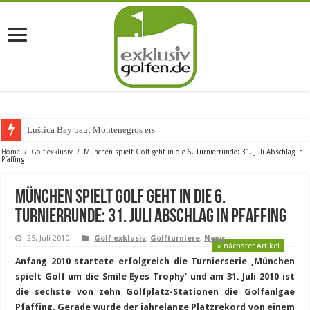
Luštica Bay baut Montenegros erste Golf-Co
Home
/
Golf exklusiv
/
München spielt Golf geht in die 6. Turnierrunde: 31. Juli Abschlag in
Pfaffing
München spielt Golf geht in die 6.
Turnierrunde: 31. Juli Abschlag in Pfaffing
25. Juli 2010
Golf exklusiv
,
Golfturniere
,
News
» nächster Artikel
Anfang 2010 startete erfolgreich die Turnierserie ‚München
spielt Golf um die Smile Eyes Trophy‘ und am 31. Juli 2010 ist
die sechste von zehn Golfplatz-Stationen die Golfanlgae
Pfaffing. Gerade wurde der jahrelange Platzrekord von einem