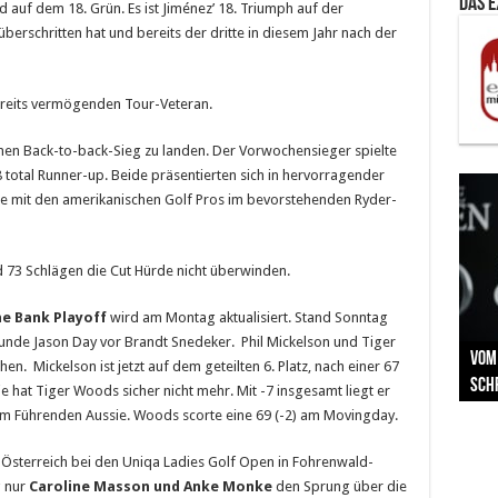
Das 
 auf dem 18. Grün. Es ist Jiménez’ 18. Triumph auf der
 überschritten hat und bereits der dritte in diesem Jahr nach der
ereits vermögenden Tour-Veteran.
einen Back-to-back-Sieg zu landen. Der Vorwochensieger spielte
 total Runner-up. Beide präsentierten sich in hervorragender
lle mit den amerikanischen Golf Pros im bevorstehenden Ryder-
d 73 Schlägen die Cut Hürde nicht überwinden.
e Bank Playoff
wird am Montag aktualisiert. Stand Sonntag
The 
 Runde Jason Day vor Brandt Snedeker. Phil Mickelson und Tiger
Der
Lušt
Vom 
Clar
trad
 Mickelson ist jetzt auf dem geteilten 6. Platz, nach einer 67
Prä
Com
schr
ber
Her
Die hat Tiger Woods sicher nicht mehr. Mit -7 insgesamt liegt er
dem Führenden Aussie. Woods scorte eine 69 (-2) am Movingday.
n Österreich bei den Uniqa Ladies Golf Open in Fohrenwald-
g nur
Caroline Masson und Anke Monke
den Sprung über die