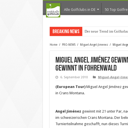
Alle Golfclubs in DE
50 Top Golfre
Breaking News
Der neue Trend im Golfurla
Home
/
PRO-NEWS
/
Miguel-Angel-Jimenez
/
Miguel Ange
Miguel Angel Jiménez gewin
gewinnt in Fohrenwald
6. September 2010
Miguel-Angel-Jime
(European Tour)
Miguel Angel Jiménez gewi
in Crans Montana.
Angel Jiménez
gewinnt mit 21 unter Par, na
im schweizerischen Crans Montana. Der beke
Turnierteilnahme geschafft, nun dieses Turn