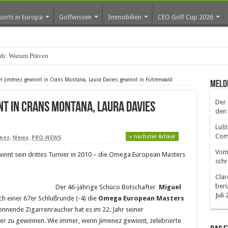
sorts in Europa
Golfwissen
Immobilien
CEO Golf Cup 2026
ub: Warum Prävention den Abs
l Jiménez gewinnt in Crans Montana, Laura Davies gewinnt in Fohrenwald
Meld
Der 
nt in Crans Montana, Laura Davies
den 
Lušt
Comm
» nächster Artikel
nez
,
News
,
PRO-NEWS
Vom 
nnt sein drittes Turnier in 2010 – die Omega European Masters
schr
Clar
ber
Der 46-jährige Schüco Botschafter
Miguel
Juli
ch einer 67er Schlußrunde (-4) die
Omega European Masters
nnende Zigarrenraucher hat es im 22. Jahr seiner
ier zu gewinnen. Wie immer, wenn Jimenez gewinnt, zelebrierte