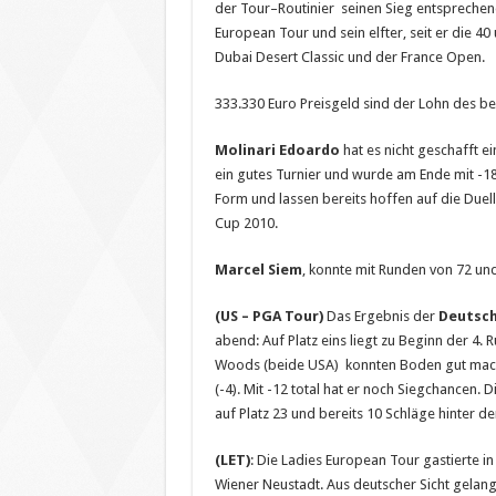
der Tour–Routinier seinen Sieg entsprechend
European Tour und sein elfter, seit er die 40
Dubai Desert Classic und der France Open.
333.330 Euro Preisgeld sind der Lohn des b
Molinari Edoardo
hat es nicht geschafft 
ein gutes Turnier und wurde am Ende mit -18
Form und lassen bereits hoffen auf die Due
Cup 2010.
Marcel Siem
, konnte mit Runden von 72 un
(US – PGA Tour)
Das Ergebnis der
Deutsch
abend: Auf Platz eins liegt zu Beginn der 4.
Woods (beide USA) konnten Boden gut machen.
(-4). Mit -12 total hat er noch Siegchancen. 
auf Platz 23 und bereits 10 Schläge hinter 
(LET)
: Die Ladies European Tour gastierte i
Wiener Neustadt. Aus deutscher Sicht gelan