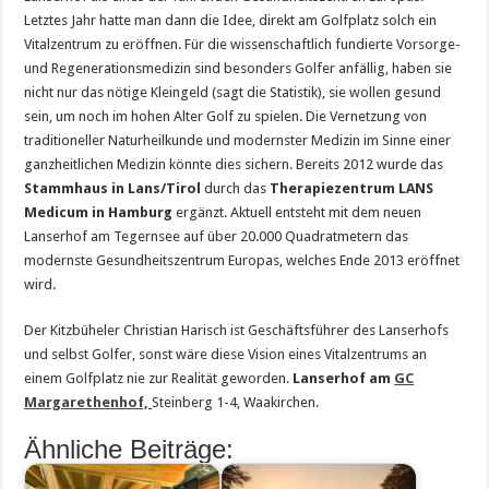
Letztes Jahr hatte man dann die Idee, direkt am Golfplatz solch ein
Vitalzentrum zu eröffnen. Für die wissenschaftlich fundierte Vorsorge-
und Regenerationsmedizin sind besonders Golfer anfällig, haben sie
nicht nur das nötige Kleingeld (sagt die Statistik), sie wollen gesund
sein, um noch im hohen Alter Golf zu spielen. Die Vernetzung von
traditioneller Naturheilkunde und modernster Medizin im Sinne einer
ganzheitlichen Medizin könnte dies sichern. Bereits 2012 wurde das
Stammhaus in Lans/Tirol
durch das
Therapiezentrum LANS
Medicum in Hamburg
ergänzt. Aktuell entsteht mit dem neuen
Lanserhof am Tegernsee auf über 20.000 Quadratmetern das
modernste Gesundheitszentrum Europas, welches Ende 2013 eröffnet
wird.
Der Kitzbüheler Christian Harisch ist Geschäftsführer des Lanserhofs
und selbst Golfer, sonst wäre diese Vision eines Vitalzentrums an
einem Golfplatz nie zur Realität geworden.
Lanserhof am
GC
Margarethenhof,
Steinberg 1-4, Waakirchen.
Ähnliche Beiträge: