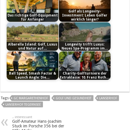
Golf als Longevity-
Das richtige Golf-Equipment
Investment: Leben Golfer
für Anfänger
wirklich länger?
Albarella Island: Golf, Luxus
Longevity trifft Luxus:
und Natur auf…
Neues Spa-Programm im…
Ball Speed, Smash Factor &
Charity-Golfturniere der
Launch Angle: Die…
Extraklasse: 10. Franz Roth…
Tags
GC MARGARETHENHOF
GOLF UND GESUNDHEIT
LANSERHOF
LANSERHOF TEGERNSEE
.. interessant
Golf-Amateur Hans-Joachim
Stuck im Porsche 356 bei der