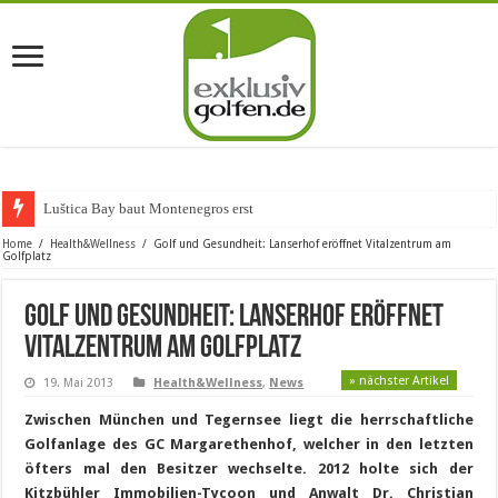
Luštica Bay baut Montenegros erste Golf-Co
Home
/
Health&Wellness
/
Golf und Gesundheit: Lanserhof eröffnet Vitalzentrum am
Golfplatz
Golf und Gesundheit: Lanserhof eröffnet
Vitalzentrum am Golfplatz
» nächster Artikel
19. Mai 2013
Health&Wellness
,
News
Zwischen München und Tegernsee liegt die herrschaftliche
Golfanlage des GC Margarethenhof, welcher in den letzten
öfters mal den Besitzer wechselte. 2012 holte sich der
Kitzbühler Immobilien-Tycoon und Anwalt Dr. Christian