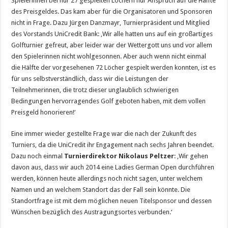
Spielerinnen bei nur 27 gespielten Löchern nur Anspruch auf die Hälfte
des Preisgeldes. Das kam aber für die Organisatoren und Sponsoren
nicht in Frage. Dazu Jürgen Danzmayr, Turnierpräsident und Mitglied
des Vorstands UniCredit Bank: ‚Wir alle hatten uns auf ein großartiges
Golfturnier gefreut, aber leider war der Wettergott uns und vor allem
den Spielerinnen nicht wohlgesonnen. Aber auch wenn nicht einmal
die Hälfte der vorgesehenen 72 Löcher gespielt werden konnten, ist es
für uns selbstverständlich, dass wir die Leistungen der
Teilnehmerinnen, die trotz dieser unglaublich schwierigen
Bedingungen hervorragendes Golf geboten haben, mit dem vollen
Preisgeld honorieren!‘
Eine immer wieder gestellte Frage war die nach der Zukunft des
Turniers, da die UniCredit ihr Engagement nach sechs Jahren beendet.
Dazu noch einmal
Turnierdirektor
Nikolaus Peltzer
: ‚Wir gehen
davon aus, dass wir auch 2014 eine Ladies German Open durchführen
werden, können heute allerdings noch nicht sagen, unter welchem
Namen und an welchem Standort das der Fall sein könnte. Die
Standortfrage ist mit dem möglichen neuen Titelsponsor und dessen
Wünschen bezüglich des Austragungsortes verbunden.‘