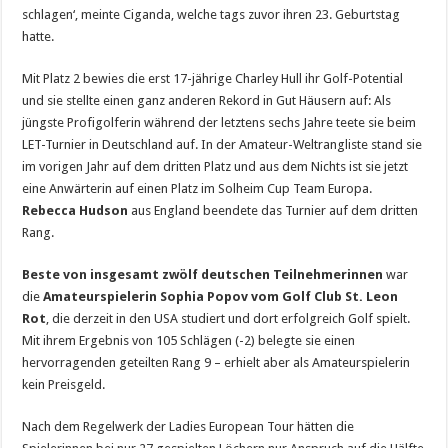
schlagen‘, meinte Ciganda, welche tags zuvor ihren 23. Geburtstag
hatte.
Mit Platz 2 bewies die erst 17-jährige Charley Hull ihr Golf-Potential
und sie stellte einen ganz anderen Rekord in Gut Häusern auf: Als
jüngste Profigolferin während der letztens sechs Jahre teete sie beim
LET-Turnier in Deutschland auf. In der Amateur-Weltrangliste stand sie
im vorigen Jahr auf dem dritten Platz und aus dem Nichts ist sie jetzt
eine Anwärterin auf einen Platz im Solheim Cup Team Europa.
Rebecca Hudson
aus England beendete das Turnier auf dem dritten
Rang.
Beste von insgesamt zwölf deutschen Teilnehmerinnen
war
die
Amateurspielerin Sophia Popov vom Golf Club St. Leon
Rot
, die derzeit in den USA studiert und dort erfolgreich Golf spielt.
Mit ihrem Ergebnis von 105 Schlägen (-2) belegte sie einen
hervorragenden geteilten Rang 9 – erhielt aber als Amateurspielerin
kein Preisgeld.
Nach dem Regelwerk der Ladies European Tour hätten die