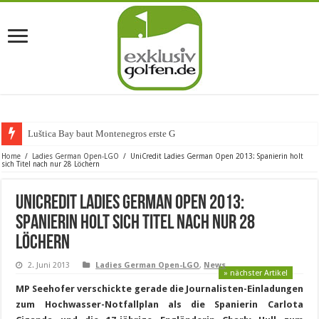
Luštica Bay baut Montenegros erste Golf-Communi
Home
/
Ladies German Open-LGO
/
UniCredit Ladies German Open 2013: Spanierin holt
sich Titel nach nur 28 Löchern
UniCredit Ladies German Open 2013:
Spanierin holt sich Titel nach nur 28
Löchern
2. Juni 2013
Ladies German Open-LGO
,
News
» nächster Artikel
MP Seehofer verschickte gerade die Journalisten-Einladungen
zum Hochwasser-Notfallplan als die Spanierin Carlota