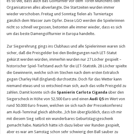
es so viel, dass auch das Golfturnier vor dem Toren Münchens den
Organisatoren alles abverlangte. Die Startzeiten wurden immer
wieder verschoben. Freitag und Sonntag fielen als Turniertage
gänzlich dem Wasser zum Opfer. Diese LGO werden die Spielerinnen
nicht so schnell vergessen, betonten alle immer wieder, dass es sich
um das beste Damengolfturnier in Europa handelte.
Zur Siegerehrung gings ins Clubhaus und alle Spielerinnen waren sich
sicher, daß die Preisgelder bei den Bedingungen nach LET-Statut
gekürzt werden würden, immerhin wurden nur 27 Löcher gespielt –
historischer Spiel-Tiefstand auch für die LET-Statistik. 28 Löcher spielte
die Gewinnerin, welche sich im Stechen nach dem ersten Extraloch
gegen Charley Hull (England) durchsetzte. Doch für das Wetter kann
niemand etwas und so entschied man sich, auch das volle Preisgeld zu
zahlen. Damit konnte sich die
Spanierin Carlota Ciganda
über den
Siegerscheck in Höhe von 52.500 Euro und einen
Audi Q5
im Wert von
rund 50.000 Euro freuen, welchen sie sich nach der Pressekonferenz
am Audi-Temrinal gleich abholte. ‚Ich bin überglücklich, dass ich mir
mit diesem Sieg selbst ein wunderbares Geburtstagsgeschenk
gemacht habe. Natürlich hätte ich dazu lieber vier Runden gespielt,
aber es war am Samstag schon sehr schwierig den Ball sauber zu