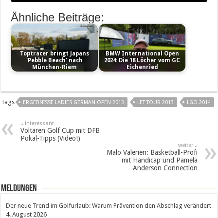
Ähnliche Beiträge:
Toptracer bringt Japans
BMW International Open
'Pebble Beach' nach
2024: Die 18 Löcher vom GC
München-Riem
Eichenried
Tags
ERGEBNISSE LADIES GERMAN OPEN 2013
LET TOUR 2013
LGO 2014
.. interessant
Voltaren Golf Cup mit DFB
Pokal-Tipps (Video!)
weiter ..
Malo Valerien: Basketball-Profi
mit Handicap und Pamela
Anderson Connection
Meldungen
Der neue Trend im Golfurlaub: Warum Prävention den Abschlag verändert
4. August 2026