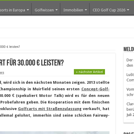
sorts in Europa
Golfwissen
Immobilien
CEO Golf Cup 2026
ros erste Golf-Commun
.000 € leisten?
Meld
Der 
rt für 30.000 € leisten?
den 
» nächster Artikel
ws
Lušt
Comm
 wird sich in den nächsten Monaten zeigen. 2013 stellte
hampionship in Muirfield seinen ersten
Concept-Golf-
Vom 
schr
30.000 € (spekuliert Motor Talk) wird es für den neuen
m Probefahren geben. Die Kooperation mit dem finischen
Clar
exklusive
Golfcarts mit Straßenzulassung
verkauft, hat
ber
Juli
allemal gelohnt, immerhin sind seine schicken Fairway-