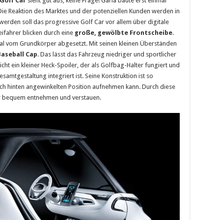
Golf Car
sieht gut aus, keine Frage! Garia baute erst einmal
ie Reaktion des Marktes und der potenziellen Kunden werden in
werden soll das progressive Golf Car vor allem über digitale
eifahrer blicken durch eine
große, gewölbte Frontscheibe
.
al vom Grundkörper abgesetzt. Mit seinen kleinen Überständen
aseball Cap
. Das lässt das Fahrzeug niedriger und sportlicher
cht ein kleiner Heck-Spoiler, der als Golfbag-Halter fungiert und
Gesamtgestaltung integriert ist. Seine Konstruktion ist so
ach hinten angewinkelten Position aufnehmen kann. Durch diese
er bequem entnehmen und verstauen.