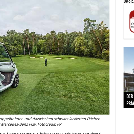
Das 
The 
Der
Lušt
Vom 
Clar
trad
Prä
Com
schr
ber
Her
oppelholmen und dazwischen schwarz lackierten Flächen
r Mercedes-Benz Pkw. Fotocredit: PR