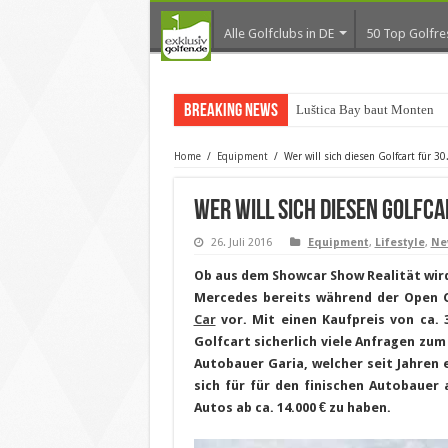
Alle Golfclubs in DE
50 Top Golfre
Breaking News
Luštica Bay baut Monteneg
Home
/
Equipment
/
Wer will sich diesen Golfcart für 30
Wer will sich diesen Golfca
26. Juli 2016
Equipment
,
Lifestyle
,
Ne
Ob aus dem Showcar Show Realität wird,
Mercedes bereits während der Open C
Car
vor. Mit einen Kaufpreis von ca. 
Golfcart sicherlich viele Anfragen zu
Autobauer Garia, welcher seit Jahren 
sich für für den finischen Autobauer 
Autos ab ca. 14.000 € zu haben.