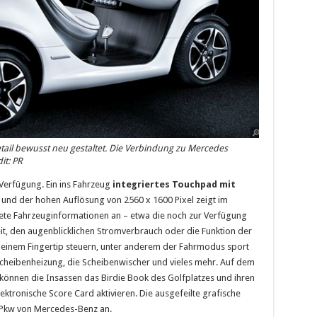
tail bewusst neu gestaltet. Die Verbindung zu Mercedes
it: PR
 Verfügung. Ein ins Fahrzeug
integriertes Touchpad mit
und der hohen Auflösung von 2560 x 1600 Pixel zeigt im
tete Fahrzeuginformationen an – etwa die noch zur Verfügung
it, den augenblicklichen Stromverbrauch oder die Funktion der
t einem Fingertip steuern, unter anderem der Fahrmodus sport
scheibenheizung, die Scheibenwischer und vieles mehr. Auf dem
önnen die Insassen das Birdie Book des Golfplatzes und ihren
ektronische Score Card aktivieren. Die ausgefeilte grafische
n Pkw von Mercedes-Benz an.