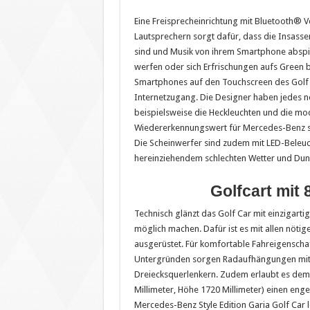
Eine Freisprecheinrichtung mit Bluetooth® V
Lautsprechern sorgt dafür, dass die Insass
sind und Musik von ihrem Smartphone abspie
werfen oder sich Erfrischungen aufs Green be
Smartphones auf den Touchscreen des Golf C
Internetzugang. Die Designer haben jedes noc
beispielsweise die Heckleuchten und die mod
Wiedererkennungswert für Mercedes-Benz sch
Die Scheinwerfer sind zudem mit LED-Beleuch
hereinziehendem schlechten Wetter und Dunkel
Golfcart mit 
Technisch glänzt das Golf Car mit einzigart
möglich machen. Dafür ist es mit allen nöt
ausgerüstet. Für komfortable Fahreigenschaf
Untergründen sorgen Radaufhängungen mi
Dreiecksquerlenkern. Zudem erlaubt es dem 
Millimeter, Höhe 1720 Millimeter) einen en
Mercedes-Benz Style Edition Garia Golf Car lei