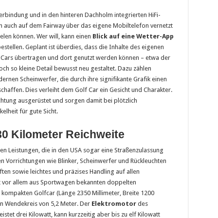
erbindung und in den hinteren Dachholm integrierten HiFi-
en auch auf dem Fairway über das eigene Mobiltelefon vernetzt
len können. Wer will, kann einen
Blick auf eine Wetter-App
stellen. Geplant ist überdies, dass die Inhalte des eigenen
ars übertragen und dort genutzt werden können – etwa der
h so kleine Detail bewusst neu gestaltet. Dazu zählen
ernen Scheinwerfer, die durch ihre signifikante Grafik einen
affen. Dies verleiht dem Golf Car ein Gesicht und Charakter.
tung ausgerüstet und sorgen damit bei plötzlich
heit für gute Sicht.
80 Kilometer Reichweite
igen Leistungen, die in den USA sogar eine Straßenzulassung
igen Vorrichtungen wie Blinker, Scheinwerfer und Rückleuchten
ten sowie leichtes und präzises Handling auf allen
t vor allem aus Sportwagen bekannten doppelten
kompakten Golfcar (Länge 2350 Millimeter, Breite 1200
gen Wendekreis von 5,2 Meter. Der
Elektromotor
des
stet drei Kilowatt, kann kurzzeitig aber bis zu elf Kilowatt