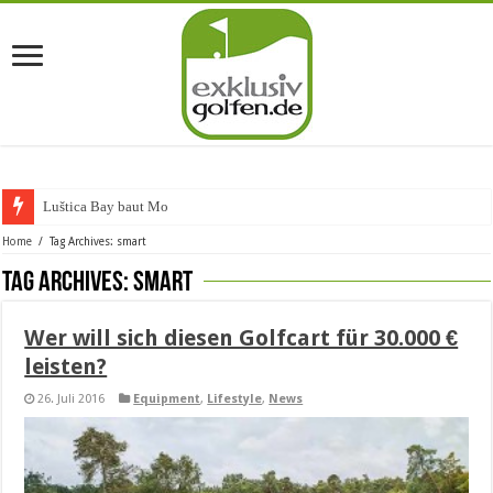
Luštica Bay baut Montene
Home
/
Tag Archives: smart
Tag Archives:
smart
Wer will sich diesen Golfcart für 30.000 €
leisten?
26. Juli 2016
Equipment
,
Lifestyle
,
News