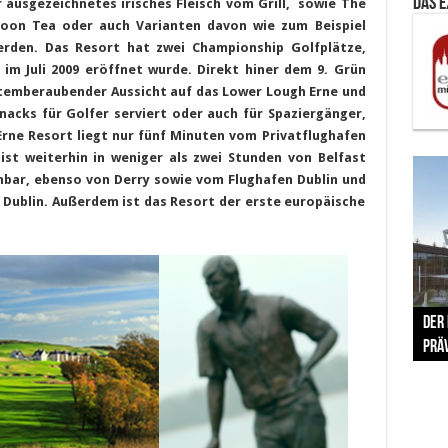
Das 
r ausgezeichnetes irisches Fleisch vom Grill, sowie The
rnoon Tea oder auch Varianten davon wie zum Beispiel
erden. Das Resort hat zwei Championship Golfplätze,
 im Juli 2009 eröffnet wurde. Direkt hiner dem 9. Grün
atemberaubender Aussicht auf das Lower Lough Erne und
Snacks für Golfer serviert oder auch für Spaziergänger,
Erne Resort liegt nur fünf Minuten vom Privatflughafen
s ist weiterhin in weniger als zwei Stunden von Belfast
chbar, ebenso von Derry sowie vom Flughafen Dublin und
d Dublin. Außerdem ist das Resort der erste europäische
The 
Der
Lušt
Vom 
Clar
trad
Prä
Com
schr
ber
Her