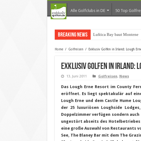
Alle Golfclubs in DE
50 Top Golfre
Breaking News
Luštica Bay baut Montenegr
Home
/
Golfreisen
/
Exklusiv Golfen in Irland: Lough E
Exklusiv Golfen in Irland:
13. Juni 2011
Golfreisen
,
News
Das Lough Erne Resort im County Fe
eröffnet. Es liegt spektakulär auf ei
Lough Erne und dem Castle Hume Lough
der 25 luxuriösen Loughside Lodges,
Doppelzimmer verfügen sondern auch ü
ungestört abseits des Hotelbetriebes
eine große Auswahl von Restaurants v
See, The Blaney Bar mit dem The Grazi