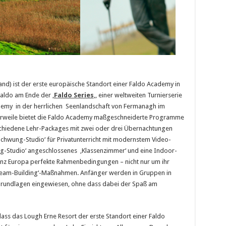
land) ist der erste europäische Standort einer Faldo Academy in
aldo am Ende der ‚
Faldo Series
‚, einer weltweiten Turnierserie
ademy in der herrlichen Seenlandschaft von Fermanagh im
lerweile bietet die Faldo Academy maßgeschneiderte Programme
rschiedene Lehr-Packages mit zwei oder drei Übernachtungen
chwung-Studio‘ für Privatunterricht mit modernstem Video-
ng-Studio‘ angeschlossenes ‚Klassenzimmer‘ und eine Indoor-
anz Europa perfekte Rahmenbedingungen – nicht nur um ihr
 ‚Team-Building‘-Maßnahmen. Anfänger werden in Gruppen in
 Grundlagen eingewiesen, ohne dass dabei der Spaß am
dass das Lough Erne Resort der erste Standort einer Faldo