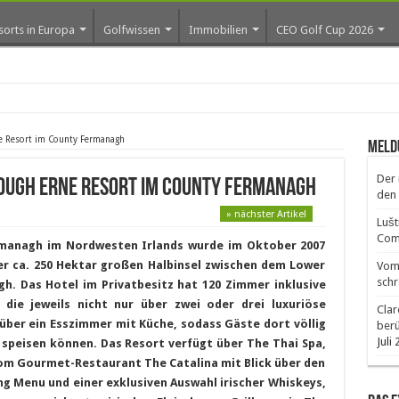
sorts in Europa
Golfwissen
Immobilien
CEO Golf Cup 2026
os erste Golf-Com
rne Resort im County Fermanagh
Meld
Der 
 Lough Erne Resort im County Fermanagh
den 
» nächster Artikel
Lušt
Comm
rmanagh im Nordwesten Irlands wurde im Oktober 2007
ner ca. 250 Hektar großen Halbinsel zwischen dem Lower
Vom 
schr
. Das Hotel im Privatbesitz hat 120 Zimmer inklusive
 die jeweils nicht nur über zwei oder drei luxuriöse
Clar
ber ein Esszimmer mit Küche, sodass Gäste dort völlig
ber
Juli
 speisen können. Das Resort verfügt über The Thai Spa,
om Gourmet-Restaurant The Catalina mit Blick über den
ng Menu und einer exklusiven Auswahl irischer Whiskeys,