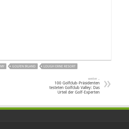
EMY
GOLFEN IRLAND
LOUGH ERNE RESORT
weiter ..
100 Golfclub-Präsidenten
testeten Golfclub Valley: Das
Urteil der Golf-Experten