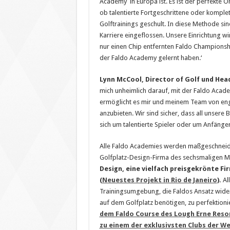
Academy in Europa ist. Es ist der perfekte O
ob talentierte Fortgeschrittene oder kompl
Golftrainings geschult. In diese Methode si
Karriere eingeflossen. Unsere Einrichtung
nur einen Chip entfernten Faldo Championshi
der Faldo Academy gelernt haben.‘
Lynn McCool, Director of Golf und Hea
mich unheimlich darauf, mit der Faldo Acade
ermöglicht es mir und meinem Team von eng
anzubieten. Wir sind sicher, dass all unser
sich um talentierte Spieler oder um Anfänger
Alle Faldo Academies werden maßgeschneide
Golfplatz-Design-Firma des sechsmaligen Maj
Design, eine vielfach preisgekrönte Fi
(
Neuestes Projekt in Rio de Janeiro
).
All
Trainingsumgebung, die Faldos Ansatz widersp
auf dem Golfplatz benötigen, zu perfektioni
dem Faldo Course des Lough Erne Resort
zu einem der exklusivsten Clubs der We