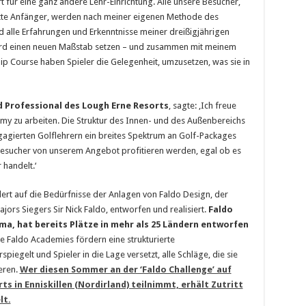
rt für eine ganz andere Lehr-Einrichtung. Alle unsere Besucher,
ette Anfänger, werden nach meiner eigenen Methode des
nd alle Erfahrungen und Erkenntnisse meiner dreißigjährigen
 wird einen neuen Maßstab setzen – und zusammen mit meinem
p Course haben Spieler die Gelegenheit, umzusetzen, was sie in
d Professional des Lough Erne Resorts
, sagte: ‚Ich freue
my zu arbeiten. Die Struktur des Innen- und des Außenbereichs
agierten Golflehrern ein breites Spektrum an Golf-Packages
e Besucher von unserem Angebot profitieren werden, egal ob es
 handelt.‘
rt auf die Bedürfnisse der Anlagen von Faldo Design, der
ors Siegers Sir Nick Faldo, entworfen und realisiert.
Faldo
rma, hat bereits Plätze in mehr als 25 Ländern entworfen
e Faldo Academies fördern eine strukturierte
iegelt und Spieler in die Lage versetzt, alle Schläge, die sie
eren.
Wer diesen Sommer an der ‘Faldo Challenge’ auf
s in Enniskillen (Nordirland) teilnimmt, erhält Zutritt
lt.