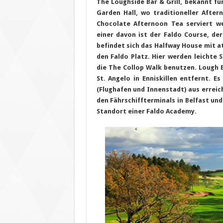
The Loughside Bar & Grill, bekannt fü
Garden Hall, wo traditioneller Afte
Chocolate Afternoon Tea serviert w
einer davon ist der Faldo Course, der
befindet sich das Halfway House mit 
den Faldo Platz. Hier werden leichte 
die The Collop Walk benutzen. Lough 
St. Angelo in Enniskillen entfernt. E
(Flughafen und Innenstadt) aus errei
den Fährschiffterminals in Belfast un
Standort einer Faldo Academy.