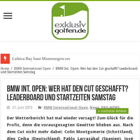
Luštica Bay baut Montenegros erste Golf-Co
Home
/
BMW International Open
/
BMW Int. Open: Wer hat den Cut geschafft? Leaderboard
und Startzeiten Samstag
BMW Int. Open: Wer hat den Cut geschafft?
Leaderboard und Startzeiten Samstag
21. Juni 2013
BMW International Open
,
News
,
PRO-NEWS
» nächster Artikel
Der Wetterbericht hat mal wieder versagt! Zum Glück für die
Profis, denn die vorausgesagten Gewitter blieben aus. Nach
dem Cut nicht mehr dabei: Colin Montgomerie (Schottland),
Alex Cejka (Deutschland), Pablo Larrazábal (Spanien), José