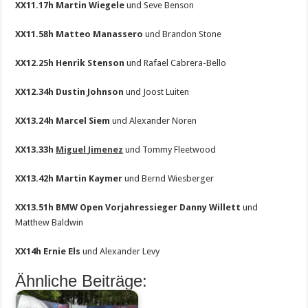
XX11.17h Martin Wiegele
und Seve Benson
XX11.58h Matteo Manassero
und Brandon Stone
XX12.25h Henrik Stenson
und Rafael Cabrera-Bello
XX12.34h Dustin Johnson
und Joost Luiten
XX13.24h Marcel Siem
und Alexander Noren
XX13.33h
Miguel Jimenez
und Tommy Fleetwood
XX13.42h Martin Kaymer
und Bernd Wiesberger
XX13.51h BMW Open Vorjahressieger Danny Willett
und
Matthew Baldwin
XX14h Ernie Els
und Alexander Levy
Ähnliche Beiträge: