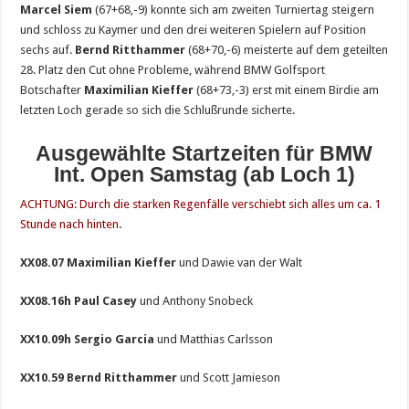
Marcel Siem
(67+68,-9) konnte sich am zweiten Turniertag steigern
und schloss zu Kaymer und den drei weiteren Spielern auf Position
sechs auf.
Bernd Ritthammer
(68+70,-6) meisterte auf dem geteilten
28. Platz den Cut ohne Probleme, während BMW Golfsport
Botschafter
Maximilian Kieffer
(68+73,-3) erst mit einem Birdie am
letzten Loch gerade so sich die Schlußrunde sicherte.
Ausgewählte Startzeiten für BMW
Int. Open Samstag (ab Loch 1)
ACHTUNG: Durch die starken Regenfälle verschiebt sich alles um ca. 1
Stunde nach hinten.
XX08.07 Maximilian Kieffer
und Dawie van der Walt
XX08.16h Paul Casey
und Anthony Snobeck
XX10.09h Sergio Garcia
und Matthias Carlsson
XX10.59 Bernd Ritthammer
und Scott Jamieson