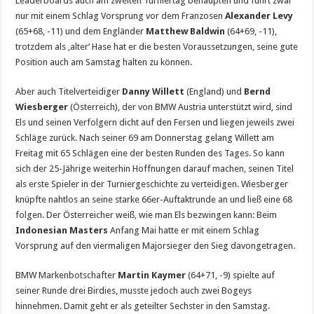
Leaderboards auch am zweiten Turniertag behaupten und führt zwar
nur mit einem Schlag Vorsprung vor dem Franzosen
Alexander Levy
(65+68, -11) und dem Engländer
Matthew Baldwin
(64+69, -11),
trotzdem als ‚alter‘ Hase hat er die besten Voraussetzungen, seine gute
Position auch am Samstag halten zu können.
Aber auch Titelverteidiger
Danny Willett
(England) und
Bernd
Wiesberger
(Österreich), der von BMW Austria unterstützt wird, sind
Els und seinen Verfolgern dicht auf den Fersen und liegen jeweils zwei
Schläge zurück. Nach seiner 69 am Donnerstag gelang Willett am
Freitag mit 65 Schlägen eine der besten Runden des Tages. So kann
sich der 25-Jährige weiterhin Hoffnungen darauf machen, seinen Titel
als erste Spieler in der Turniergeschichte zu verteidigen. Wiesberger
knüpfte nahtlos an seine starke 66er-Auftaktrunde an und ließ eine 68
folgen. Der Österreicher weiß, wie man Els bezwingen kann: Beim
Indonesian Masters
Anfang Mai hatte er mit einem Schlag
Vorsprung auf den viermaligen Majorsieger den Sieg davongetragen.
BMW Markenbotschafter
Martin Kaymer
(64+71, -9) spielte auf
seiner Runde drei Birdies, musste jedoch auch zwei Bogeys
hinnehmen. Damit geht er als geteilter Sechster in den Samstag.