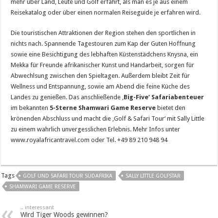
mehr über Land, Leute und Golf erfährt, als man es je aus einem
Reisekatalog oder über einen normalen Reiseguide je erfahren wird.
Die touristischen Attraktionen der Region stehen den sportlichen in
nichts nach. Spannende Tagestouren zum Kap der Guten Hoffnung
sowie eine Besichtigung des lebhaften Küstenstädchens Knysna, ein
Mekka für Freunde afrikanischer Kunst und Handarbeit, sorgen für
Abwechlsung zwischen den Spieltagen. Außerdem bleibt Zeit für
Wellness und Entspannung, sowie am Abend die feine Küche des
Landes zu genießen. Das anschließende ‚
Big-Five‘ Safariabenteuer
im bekannten
5-Sterne Shamwari Game Reserve
bietet den
krönenden Abschluss und macht die ‚Golf & Safari Tour‘ mit Sally Little
zu einem wahrlich unvergesslichen Erlebnis. Mehr Infos unter
www.royalafricantravel.com oder Tel. +49 89 210 948 94
Tags
GOLF UND SAFARI TOUR SÜDAFRIKA
SALLY LITTLE GOLFSTAR
SHAMWARI GAME RESERVE
.. interessant
Wird Tiger Woods gewinnen?