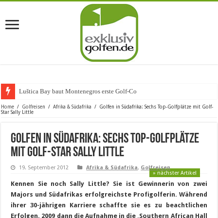
Luštica Bay baut Montenegros erste Golf-Community
Home
/
Golfreisen
/
Afrika & Südafrika
/
Golfen in Südafrika: Sechs Top-Golfplätze mit Golf-
Star Sally Little
Golfen in Südafrika: Sechs Top-Golfplätze
mit Golf-Star Sally Little
19. September 2012
Afrika & Südafrika
,
Golfreisen
» nächster Artikel
Kennen Sie noch Sally Little? Sie ist Gewinnerin von zwei
Majors und Südafrikas erfolgreichste Profigolferin. Während
ihrer 30-jährigen Karriere schaffte sie es zu beachtlichen
Erfolgen. 2009 dann die Aufnahme in die ‚Southern African Hall