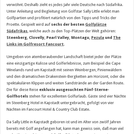
verwöhnt. Deshalb zieht es jedes Jahr viele Deutsche nach Südafrika.
Unter Anleitung und Begleitung von Golfstar Sally Little erlebt man
Golfpartien und profitiert natürlich von den Tipps und Tricks der
Proette. Gespielt wird auf
sechs der besten
Golfplätze
Südafrikas
, welche auch zu den Top-Plätzen der Welt gehören:
Steenberg, Clovelly, Pearl Valley, Montagu,
Pezula
und
The
Links im Golfresort Fancourt
.
Umgeben von atemberaubender Landschaft bietet jeder der Plätze
eine einzigartige Kulisse und Golferlebnisse, zum Beispiel die Cape
Winelands rund um Kapstadt mit seinen Weinbergen, Pinienwäldern
und den dramatischen Drakenstein-Bergketten am Horizont, oder die
spektakulären Klippen und weiten Sandstrände an der Garden Route.
Die für diese Reise
exklusiv ausgesuchten Fünf-Sterne-
Golfhotels
stehen für exzellenten Golfurlaub. Gäste sind vier Nächte
im Steenberg Hotel in Kapstadt untergebracht, gefolgt von vier
Nächten im Fancourt Hotel & Country Club Estate.
Da Sally Little in Kapstadt geboren ist und im Alter von zwölf Jahren
bereits mit Golf angefangen hat, kann man gewiss sein, daß man viel