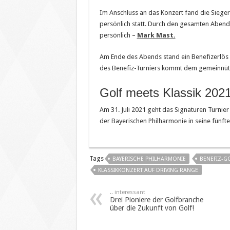
Im Anschluss an das Konzert fand die Sieg
persönlich statt. Durch den gesamten Abend
persönlich –
Mark Mast.
Am Ende des Abends stand ein Benefizerlös f
des Benefiz-Turniers kommt dem gemeinnütz
Golf meets Klassik 202
Am 31. Juli 2021 geht das Signaturen Turnie
der Bayerischen Philharmonie in seine fünft
Tags
BAYERISCHE PHILHARMONIE
BENEFIZ-G
KLASSIKKONZERT AUF DRIVING RANGE
.. interessant
Drei Pioniere der Golfbranche
über die Zukunft von Golf!