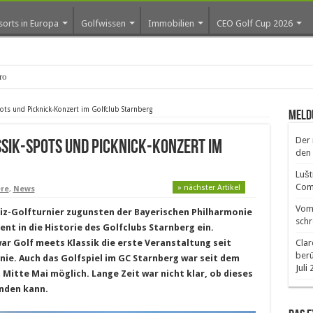
sorts in Europa
Golfwissen
Immobilien
CEO Golf Cup 2026
os erste Golf-Community weiter aus
pots und Picknick-Konzert im Golfclub Starnberg
Meld
Der 
ssik-Spots und Picknick-Konzert im
den 
Lušt
Comm
» nächster Artikel
ere
,
News
Vom 
iz-Golfturnier zugunsten der Bayerischen Philharmonie
schr
nt in die Historie des Golfclubs Starnberg ein.
ar Golf meets Klassik die erste Veranstaltung seit
Clar
ber
nie. Auch das Golfspiel im GC Starnberg war seit dem
Juli
Mitte Mai möglich. Lange Zeit war nicht klar, ob dieses
inden kann.