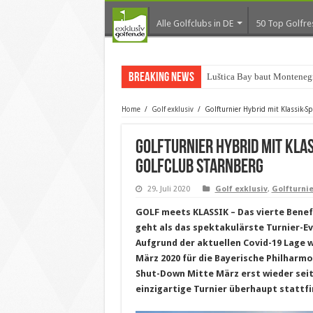
Alle Golfclubs in DE
50 Top Golfre
Breaking News
Luštica Bay baut Montenegr
Home
/
Golf exklusiv
/
Golfturnier Hybrid mit Klassik-S
Golfturnier Hybrid mit Kla
Golfclub Starnberg
29. Juli 2020
Golf exklusiv
,
Golfturni
GOLF meets KLASSIK – Das vierte Benef
geht als das spektakulärste Turnier-Eve
Aufgrund der aktuellen Covid-19 Lage w
März 2020 für die Bayerische Philharmo
Shut-Down Mitte März erst wieder seit 
einzigartige Turnier überhaupt stattf