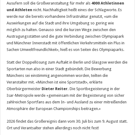
Ausufern soll die Großveranstaltung für mehr als
4000 Athletinnen
und Athleten
nicht. Nachhaltigkeit heißt eines der Schlagworte. Es
werde nur die bereits vorhandene Infrastruktur genutzt, «um die
Auswirkungen auf die Stadt und ihre Umgebung so gering wie
möglich zu halten. Genauso sind die kurzen Wege zwischen den
Austragungsstätten und die gute Verbindung zwischen Olympiapark
und Münchner Innenstadt mit öffentlichen Verkehrsmitteln ein Plus in
Sachen Umweltfreundlichkeit», hieß es von Seiten des Olympiaparks.
Statt der Doppellösung zum Auftakt in Berlin und Glasgow werden die
Sportarten nun also in einer Stadt gebündelt. Die Bewerbung
Münchens sei einstimmig angenommen worden, teilten die
Veranstalter mit. «München ist eine Sportstadt», erklärte
Oberbürgermeister
Dieter Reiter.
Die Sportbegeisterung in der
Isar-Metropole werde «gemeinsam mit der Begeisterung von sicher
zahlreichen Sportfans aus dem In- und Ausland zu einer mitreißenden
Atmosphäre der European Championships beitragen.»
2026 findet das Großereignis dann vom 30. Juli bis zum 9. August statt.
Ort und Verantsalter stehen allerdings noch nicht fest!