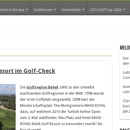
sorts in Europa
Golfwissen
Immobilien
CEO Golf Cup 2026
os erste Golf
Meld
Der 
den 
sort im Golf-Check
Lušt
Comm
Vom 
Die
Golfregion Belek
zählt zu den schnellst
schr
wachsenden Golfregionen in der Welt. 1998 wurde
der erste Golfplatz eingeweiht. 2008 kam der
Clar
Meisterschaftsplatz The Montgomerie MAXX ROYAL
ber
Juli
dazu, auf welchem 2015 die Turkish Airline Open
zum 3. Mal stattfinden. Was Platz und Hotel MAXX
ROYAL Belek Golf Resort so besonders macht? Ein
Reisebericht!