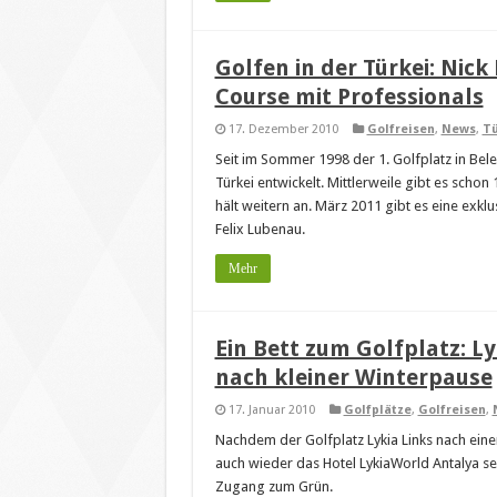
Golfen in der Türkei: Nick
Course mit Professionals
17. Dezember 2010
Golfreisen
,
News
,
Tü
Seit im Sommer 1998 der 1. Golfplatz in Bele
Türkei entwickelt. Mittlerweile gibt es sch
hält weitern an. März 2011 gibt es eine exkl
Felix Lubenau.
Mehr
Ein Bett zum Golfplatz: L
nach kleiner Winterpause
17. Januar 2010
Golfplätze
,
Golfreisen
,
Nachdem der Golfplatz Lykia Links nach eine
auch wieder das Hotel LykiaWorld Antalya se
Zugang zum Grün.