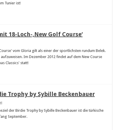
 Tunier ist!
 mit 18-Loch-‚New Golf Course‘
rse' vom Gloria gilt als einer der sportlichsten rundum Belek.
atz aufzuweisen. Im Dezember 2012 findet auf dem New Course
 Classics' statt!
rdie Trophy by Sybille Beckenbauer
ei
eziel der Birdie Trophy by Sybille Beckenbauer ist die türkische
nfang September.