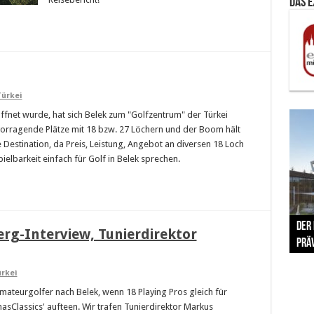
Das 
ürkei
ffnet wurde, hat sich Belek zum "Golfzentrum" der Türkei
ervorragende Plätze mit 18 bzw. 27 Löchern und der Boom hält
ve Destination, da Preis, Leistung, Angebot an diversen 18 Loch
pielbarkeit einfach für Golf in Belek sprechen.
The 
Der
Lušt
Vom 
Clar
trad
rg-Interview, Tunierdirektor
Prä
Com
schr
ber
Her
rkei
ateurgolfer nach Belek, wenn 18 Playing Pros gleich für
sClassics' aufteen. Wir trafen Tunierdirektor Markus