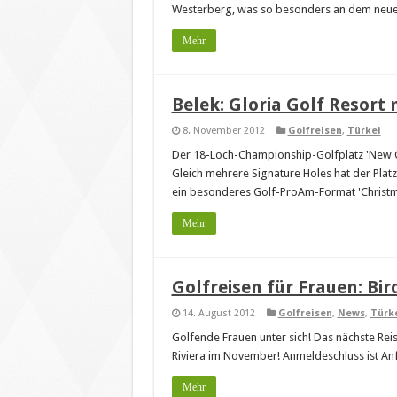
Westerberg, was so besonders an dem neuem
Mehr
Belek: Gloria Golf Resort
8. November 2012
Golfreisen
,
Türkei
Der 18-Loch-Championship-Golfplatz 'New Cou
Gleich mehrere Signature Holes hat der Pl
ein besonderes Golf-ProAm-Format 'Christmas
Mehr
Golfreisen für Frauen: Bi
14. August 2012
Golfreisen
,
News
,
Türk
Golfende Frauen unter sich! Das nächste Reis
Riviera im November! Anmeldeschluss ist A
Mehr