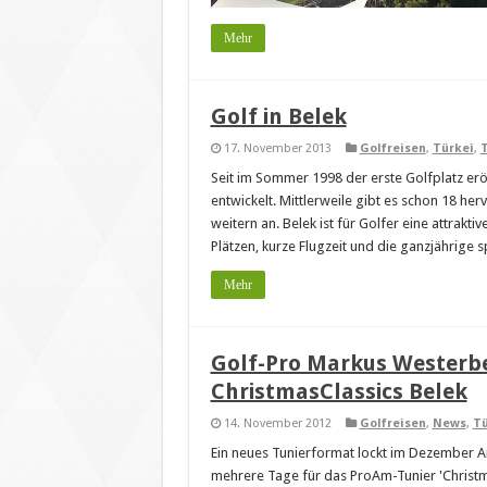
Mehr
Golf in Belek
17. November 2013
Golfreisen
,
Türkei
,
T
Seit im Sommer 1998 der erste Golfplatz erö
entwickelt. Mittlerweile gibt es schon 18 h
weitern an. Belek ist für Golfer eine attrakti
Plätzen, kurze Flugzeit und die ganzjährige s
Mehr
Golf-Pro Markus Westerbe
ChristmasClassics Belek
14. November 2012
Golfreisen
,
News
,
Tü
Ein neues Tunierformat lockt im Dezember Am
mehrere Tage für das ProAm-Tunier 'Christma