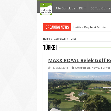
Alle Golfclubs in DE
50 Top Golfre
Breaking News
Luštica Bay baut Montenegr
Home
/
Golfreisen
/
Türkei
Türkei
MAXX ROYAL Belek Golf Re
18. März 2015
Golfreisen
,
News
,
Türkei