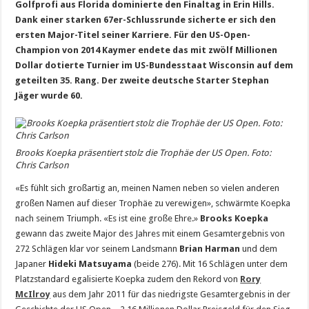
Golfprofi aus Florida dominierte den Finaltag in Erin Hills.
Dank einer starken 67er-Schlussrunde sicherte er sich den
ersten Major-Titel seiner Karriere. Für den US-Open-
Champion von 2014 Kaymer endete das mit zwölf Millionen
Dollar dotierte Turnier im US-Bundesstaat Wisconsin auf dem
geteilten 35. Rang. Der zweite deutsche Starter Stephan
Jäger wurde 60.
Brooks Koepka präsentiert stolz die Trophäe der US Open. Foto:
Chris Carlson
«Es fühlt sich großartig an, meinen Namen neben so vielen anderen
großen Namen auf dieser Trophäe zu verewigen», schwärmte Koepka
nach seinem Triumph. «Es ist eine große Ehre.»
Brooks Koepka
gewann das zweite Major des Jahres mit einem Gesamtergebnis von
272 Schlägen klar vor seinem Landsmann
Brian Harman
und dem
Japaner
Hideki Matsuyama
(beide 276). Mit 16 Schlägen unter dem
Platzstandard egalisierte Koepka zudem den Rekord von
Rory
McIlroy
aus dem Jahr 2011 für das niedrigste Gesamtergebnis in der