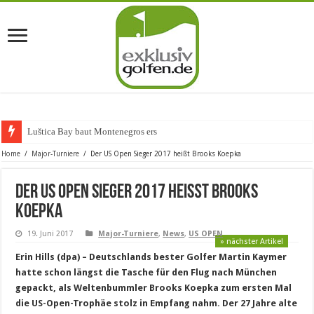
Luštica Bay baut Montenegros erste Gol
Home
/
Major-Turniere
/
Der US Open Sieger 2017 heißt Brooks Koepka
Der US Open Sieger 2017 heißt Brooks
Koepka
19. Juni 2017
Major-Turniere
,
News
,
US OPEN
» nächster Artikel
Erin Hills (dpa) – Deutschlands bester Golfer Martin Kaymer
hatte schon längst die Tasche für den Flug nach München
gepackt, als Weltenbummler Brooks Koepka zum ersten Mal
die US-Open-Trophäe stolz in Empfang nahm. Der 27 Jahre alte