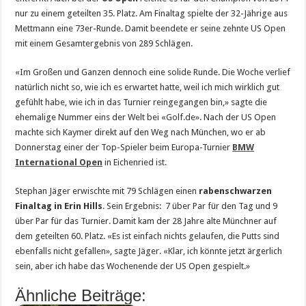
nur zu einem geteilten 35. Platz. Am Finaltag spielte der 32-Jährige aus
Mettmann eine 73er-Runde. Damit beendete er seine zehnte US Open
mit einem Gesamtergebnis von 289 Schlägen.
«Im Großen und Ganzen dennoch eine solide Runde. Die Woche verlief
natürlich nicht so, wie ich es erwartet hatte, weil ich mich wirklich gut
gefühlt habe, wie ich in das Turnier reingegangen bin,» sagte die
ehemalige Nummer eins der Welt bei «Golf.de». Nach der US Open
machte sich Kaymer direkt auf den Weg nach München, wo er ab
Donnerstag einer der Top-Spieler beim Europa-Turnier
BMW
International Open
in Eichenried ist.
Stephan Jäger erwischte mit 79 Schlägen einen
rabenschwarzen
Finaltag in Erin Hills
. Sein Ergebnis: 7 über Par für den Tag und 9
über Par für das Turnier. Damit kam der 28 Jahre alte Münchner auf
dem geteilten 60. Platz. «Es ist einfach nichts gelaufen, die Putts sind
ebenfalls nicht gefallen», sagte Jäger. «Klar, ich könnte jetzt ärgerlich
sein, aber ich habe das Wochenende der US Open gespielt.»
Ähnliche Beiträge: