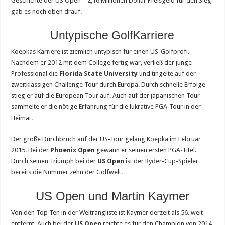
Geschichte der US Open – 2,16 Millionen Dollar Preisgeld für den Sieg
gab es noch oben drauf.
Untypische GolfKarriere
Koepkas Karriere ist ziemlich untypisch für einen US-Golfprofi.
Nachdem er 2012 mit dem College fertig war, verließ der junge
Professional die
Florida State University
und tingelte auf der
zweitklassigen Challenge Tour durch Europa. Durch schnelle Erfolge
stieg er auf die European Tour auf. Auch auf der japanischen Tour
sammelte er die nötige Erfahrung für die lukrative PGA-Tour in der
Heimat.
Der große Durchbruch auf der US-Tour gelang Koepka im Februar
2015. Bei der
Phoenix Open
gewann er seinen ersten PGA-Titel.
Durch seinen Triumph bei der
US Open
ist der Ryder-Cup-Spieler
bereits die Nummer zehn der Golfwelt.
US Open und Martin Kaymer
Von den Top Ten in der Weltrangliste ist Kaymer derzeit als 56. weit
entfernt. Auch bei der
US Open
reichte es für den Champion von 2014