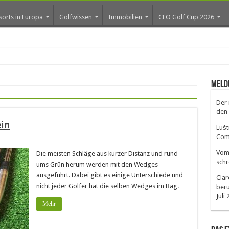
sorts in Europa
Golfwissen
Immobilien
CEO Golf Cup 2026
Meld
Der 
den 
in
Lušt
Comm
Vom 
Die meisten Schläge aus kurzer Distanz und rund
schr
ums Grün herum werden mit den Wedges
ausgeführt. Dabei gibt es einige Unterschiede und
Clar
nicht jeder Golfer hat die selben Wedges im Bag.
ber
Juli
Mehr