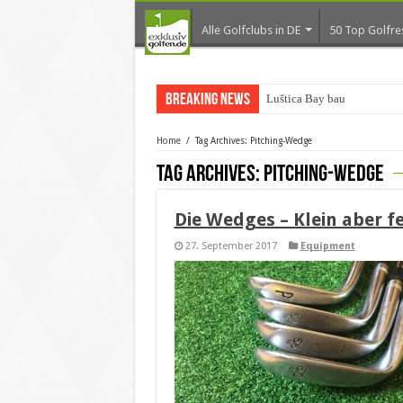
Alle Golfclubs in DE
50 Top Golfre
Breaking News
Luštica Bay baut Monteneg
Home
/
Tag Archives: Pitching-Wedge
Tag Archives:
Pitching-Wedge
Die Wedges – Klein aber fe
27. September 2017
Equipment