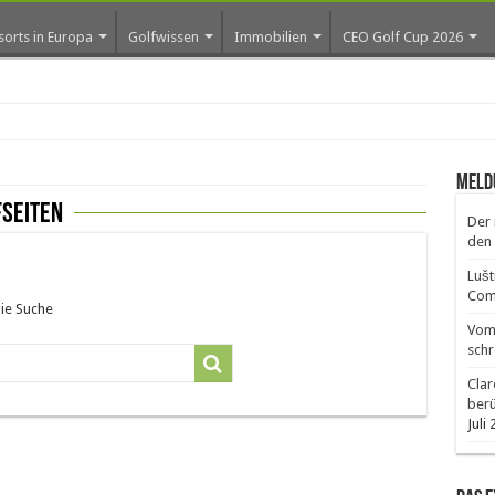
sorts in Europa
Golfwissen
Immobilien
CEO Golf Cup 2026
Meld
fseiten
Der 
den 
Lušt
Comm
die Suche
Vom 
schr
Clar
ber
Juli