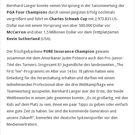
Bernhard Langer konnte seinen Vorsprung in der Saisonwertung der
PGA Tour Champions
durch seinen jüngsten Erfolg nochmals
vergrößern und führt im
Charles Schwab Cup
mit 2.973.835 US-
Dollar nun mit einem Vorsprung von über 500.000 Dollar vor
McCarron
und über 1,5 Millionen Dollar vor dem Drittplatzierten
Kevin Sutherland
(USA).
Der frischgebackene
PURE Insurance Champion
gewann
zusammen mit dem Amerikaner Justin Potwora auch den Pro-Junior-
Titel des Turniers. Insgesamt 81 Jugendliche des landesweiten „The
First Tee“-Programms im Alter von 14 bis 18 Jahren hatten eine
Einladung für die Veranstaltung erhalten und durften mit einem
teilnehmenden Professional über die drei Wettkampftage eine
Teamwertung ausspielen. Bernhard Langer war der Erste, der beide
Wettbewerbe in einem Jahr gewinnen konnte. „Es ist großartig, mit den
Kids auf dem Platz zu sein, ihnen ein paar Tipps zu geben oder einfach
eine gute Zeit zu haben. Sie sind die kommende Generation und
unsere Zukunft“, bemerkte der deutsche Spitzensportler vor den
Medienvertretern.