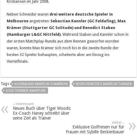
Kristiansen im Jahr 2008.
Neben Schneider waren
drei weitere deutsche Spieler in
Melbourne
angetreten:
Sebastian Kannler (GC Feldafing), Max
Krämer (Stuttgarter GC Solitude) und Benedict Staben
(Hamburger L&GC Hittfeld)
. Während Staben und Kannler schon in
der ersten Matchplay-Runde aus dem Rennen geworfen worden
waren, konnte Max Krämer sich noch bis in die zweite Runde der
besten 32 Spieler behaupten, scheiterte aber am Einzug ins
Viertelfinale.
Tags
AUSTRALIAN AMATEUR CHAMPION
BEDEUTENDSTES AMATEUR TURNIER
GOLF TURNIER AMATEURE
.. interessant
Neues Buch über Tiger Woods:
Ex-Coach Haney schreibt über
seine Zeit als Trainer
weiter ..
Exklusive Golfreisen nur für
Frauen mit Sybille Beckenbauer