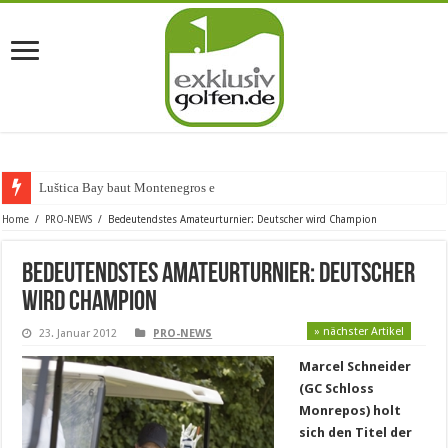
Luštica Bay baut Montenegros erste Gol
Home
/
PRO-NEWS
/
Bedeutendstes Amateurturnier: Deutscher wird Champion
Bedeutendstes Amateurturnier: Deutscher
wird Champion
» nächster Artikel
23. Januar 2012
PRO-NEWS
Marcel Schneider
(GC Schloss
Monrepos) holt
sich den Titel der