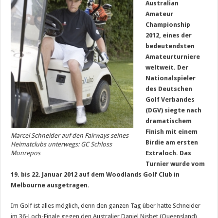
Australian
Amateur
Championship
2012, eines der
bedeutendsten
Amateurturniere
weltweit. Der
Nationalspieler
des Deutschen
Golf Verbandes
(DGV) siegte nach
dramatischem
Finish mit einem
Marcel Schneider auf den Fairways seines
Birdie am ersten
Heimatclubs unterwegs: GC Schloss
Monrepos
Extraloch. Das
Turnier wurde vom
19. bis 22. Januar 2012 auf dem Woodlands Golf Club in
Melbourne ausgetragen.
Im Golf ist alles möglich, denn den ganzen Tag über hatte Schneider
im 36-Loch-Finale gegen den Australier Daniel Nisbet (Queensland)