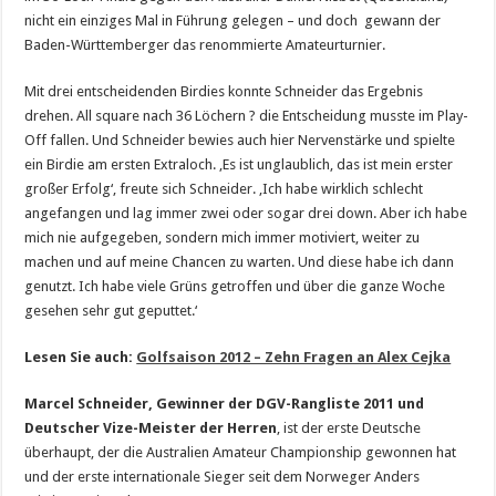
nicht ein einziges Mal in Führung gelegen – und doch gewann der
Baden-Württemberger das renommierte Amateurturnier.
Mit drei entscheidenden Birdies konnte Schneider das Ergebnis
drehen. All square nach 36 Löchern ? die Entscheidung musste im Play-
Off fallen. Und Schneider bewies auch hier Nervenstärke und spielte
ein Birdie am ersten Extraloch. ‚Es ist unglaublich, das ist mein erster
großer Erfolg‘, freute sich Schneider. ‚Ich habe wirklich schlecht
angefangen und lag immer zwei oder sogar drei down. Aber ich habe
mich nie aufgegeben, sondern mich immer motiviert, weiter zu
machen und auf meine Chancen zu warten. Und diese habe ich dann
genutzt. Ich habe viele Grüns getroffen und über die ganze Woche
gesehen sehr gut geputtet.‘
Lesen Sie auch:
Golfsaison 2012 – Zehn Fragen an Alex Cejka
Marcel Schneider, Gewinner der DGV-Rangliste 2011 und
Deutscher Vize-Meister der Herren
, ist der erste Deutsche
überhaupt, der die Australien Amateur Championship gewonnen hat
und der erste internationale Sieger seit dem Norweger Anders