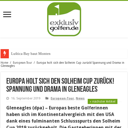
Luštica Bay baut Montenegros ers
Home
/
European-Tour
/
Europa holt sich den Solheim Cup zurück! Spannung und Drama in
Gleneagles
Europa holt sich den Solheim Cup zurück!
Spannung und Drama in Gleneagles
16. September 2019
European-Tour
,
News
» nächster Artikel
Gleneagles (dpa) – Europas beste Golferinnen
haben sich im Kontinentalvergleich mit den USA
dank eines fulminanten Schlussspurts den Solheim
Cup 2019 zurückgeholt. Die Gastgeberinnen mit der