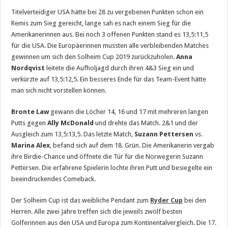
Titelverteidiger USA hätte bei 28 zu vergebenen Punkten schon ein
Remis zum Sieg gereicht, lange sah es nach einem Sieg für die
Amerikanerinnen aus. Bei noch 3 offenen Punkten stand es 13,5:11,5
für die USA. Die Europäerinnen mussten alle verbleibenden Matches
gewinnen um sich den Solheim Cup 2019 zurückzuholen.
Anna
Nordqvist
leitete die Aufholjagd durch ihren 4&3 Sieg ein und
verkürzte auf 13,5:12,5. Ein besseres Ende für das Team-Event hätte
man sich nicht vorstellen können.
Bronte Law
gewann die Löcher 14, 16 und 17 mit mehreren langen
Putts gegen
Ally McDonald
und drehte das Match. 2&1 und der
Ausgleich zum 13,5:13,5. Das letzte Match,
Suzann Pettersen
vs.
Marina Alex
, befand sich auf dem 18. Grün. Die Amerikanerin vergab
ihre Birdie-Chance und öffnete die Tür für die Norwegerin Suzann
Pettersen. Die erfahrene Spielerin lochte ihren Putt und besiegelte ein
beeindruckendes Comeback.
Der Solheim Cup ist das weibliche Pendant zum
Ryder Cup
bei den
Herren. Alle zwei Jahre treffen sich die jeweils zwölf besten
Golferinnen aus den USA und Europa zum Kontinentalvergleich. Die 17.