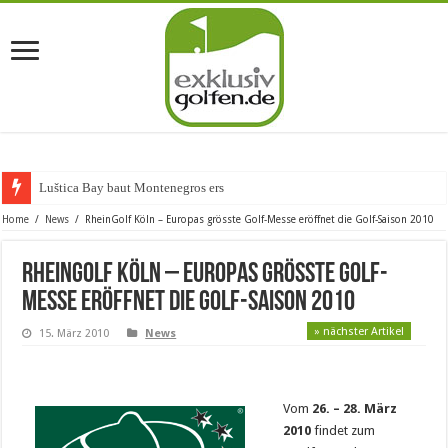
Luštica Bay baut Montenegros erste Golf-
Home
/
News
/
RheinGolf Köln – Europas grösste Golf-Messe eröffnet die Golf-Saison 2010
RheinGolf Köln – Europas grösste Golf-
Messe eröffnet die Golf-Saison 2010
» nächster Artikel
15. März 2010
News
Vom
26. – 28. März
2010
findet zum