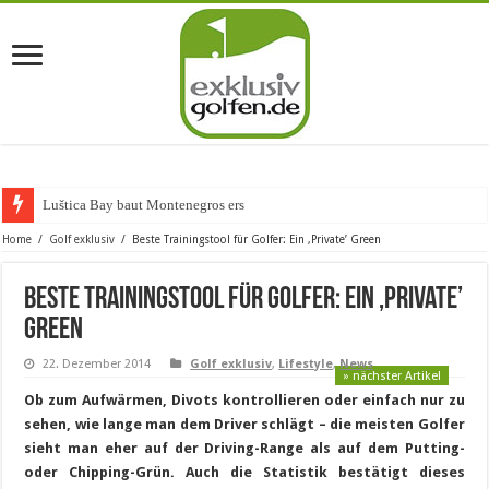
Luštica Bay baut Montenegros erste Golf-Comm
Home
/
Golf exklusiv
/
Beste Trainingstool für Golfer: Ein ‚Private’ Green
Beste Trainingstool für Golfer: Ein ‚Private’
Green
22. Dezember 2014
Golf exklusiv
,
Lifestyle
,
News
» nächster Artikel
Ob zum Aufwärmen, Divots kontrollieren oder einfach nur zu
sehen, wie lange man dem Driver schlägt – die meisten Golfer
sieht man eher auf der Driving-Range als auf dem Putting-
oder Chipping-Grün. Auch die Statistik bestätigt dieses