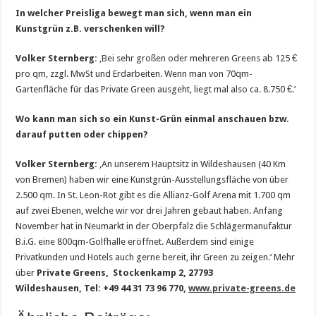
In welcher Preisliga bewegt man sich, wenn man ein
Kunstgrün z.B. verschenken will?
Volker Sternberg:
‚Bei sehr großen oder mehreren Greens ab 125 €
pro qm, zzgl. MwSt und Erdarbeiten. Wenn man von 70qm-
Gartenfläche für das Private Green ausgeht, liegt mal also ca. 8.750 €.’
Wo kann man sich so ein Kunst-Grün einmal anschauen bzw.
darauf putten oder chippen?
Volker Sternberg:
‚An unserem Hauptsitz in Wildeshausen (40 Km
von Bremen) haben wir eine Kunstgrün-Ausstellungsfläche von über
2.500 qm. In St. Leon-Rot gibt es die Allianz-Golf Arena mit 1.700 qm
auf zwei Ebenen, welche wir vor drei Jahren gebaut haben. Anfang
November hat in Neumarkt in der Oberpfalz die Schlägermanufaktur
B.i.G. eine 800qm-Golfhalle eröffnet. Außerdem sind einige
Privatkunden und Hotels auch gerne bereit, ihr Green zu zeigen.‘ Mehr
über
Private Greens, Stockenkamp 2, 27793
Wildeshausen, Tel: +49 44 31 73 96 770,
www.private-greens.de