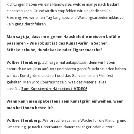
Richtungen haben wir eine Handwalze, welche man je nach Bedarf
einsetzen kann. Grundsätzlich empfehlen wir ein jährliches Re-
Freshing, wo wir einen Tag lang spezielle Wartungsarbeiten inklusive
Reinigung durchführen.’
Man sagt ja, dass im eigenen Haushalt die meisten Unfälle
passieren – Wie robust ist das Kunst-Grün in Sachen
Stöckelschuhe, Hundekacke oder Zigarrenasche?
Volker Sternberg:
‚Ich sage mal unkaputtbar, denn wir haben
natürlich unser Grün auf Herz und Nieren geprüft. Acht Stunden haben
wir das Kunstgrün malträtiert und das Ganze in einem Film fest
gehalten. Man wird überrascht sein, was das Material alles
aushält.’
Zum
Kunstgrün-Härtetest
-VIDEO!
Wann kann man spätestens sein Kunstgrün einweihen, wenn
man bei Ihnen bestellt?
Volker Sternberg:
‚Wir brauchen ca. eine Woche für die Planung und
Umsetzung. Je nach Unterbauten dauert es länger oder kürzer.’