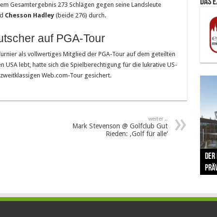
Das 
t einem Gesamtergebnis 273 Schlägen gegen seine Landsleute
nd
Chesson Hadley
(beide 276) durch.
tscher auf PGA-Tour
urnier als vollwertiges Mitglied der PGA-Tour auf dem geteilten
n USA lebt, hatte sich die Spielberechtigung für die lukrative US-
 zweitklassigen Web.com-Tour gesichert.
weiter ..
Mark Stevenson @ Golfclub Gut
Rieden: ‚Golf für alle‘
The 
Der
Lušt
Vom 
Clar
trad
Prä
Com
schr
ber
Her