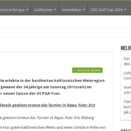
sorts in Europa
Golfwissen
Immobilien
CEO Golf Cup 2026
Meld
Der 
den 
» nächster Artikel
Lušt
Comm
ele erlebte in der berühmten kalifornischen Weinregion
r gewann der 34-Jährige am Sonntag (Ortszeit) im
Vom 
schr
er neuen Saison der US PGA-Tour.
Clar
ber
Juli
 gewinnt erneut das Turnier in Napa. Foto: Eric Risberg
n Fass guten kalifornischen Weins und einen Scheck in Höhe von