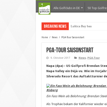
Alle Golfclubs in DE
50 Top Golfre
Breaking News
Luštica Bay baut Monten
Home
/
News
/
PGA-Tour Saisonstart
PGA-Tour Saisonstart
9. Oktober 2017
News
,
PGA-Tour
Napa (dpa) – US-Golfprofi Brendan Ste
Napa Valley ein Déjà-vu. Wie im Vorjah
Silverado Resort das Auftaktturnier d
Ein Fass Wein als Belohnung: Brendan Steele
Als Trophäe bekam der Kalifornier wieder ei