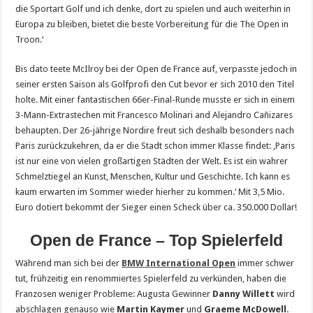
die Sportart Golf und ich denke, dort zu spielen und auch weiterhin in
Europa zu bleiben, bietet die beste Vorbereitung für die The Open in
Troon.‘
Bis dato teete McIlroy bei der Open de France auf, verpasste jedoch in
seiner ersten Saison als Golfprofi den Cut bevor er sich 2010 den Titel
holte. Mit einer fantastischen 66er-Final-Runde musste er sich in einem
3-Mann-Extrastechen mit Francesco Molinari and Alejandro Cañizares
behaupten. Der 26-jährige Nordire freut sich deshalb besonders nach
Paris zurückzukehren, da er die Stadt schon immer Klasse findet: ‚Paris
ist nur eine von vielen großartigen Städten der Welt. Es ist ein wahrer
Schmelztiegel an Kunst, Menschen, Kultur und Geschichte. Ich kann es
kaum erwarten im Sommer wieder hierher zu kommen.‘ Mit 3,5 Mio.
Euro dotiert bekommt der Sieger einen Scheck über ca. 350.000 Dollar!
Open de France – Top Spielerfeld
Während man sich bei der
BMW International Open
immer schwer
tut, frühzeitig ein renommiertes Spielerfeld zu verkünden, haben die
Franzosen weniger Probleme: Augusta Gewinner
Danny Willett
wird
abschlagen genauso wie
Martin Kaymer
und
Graeme McDowell.