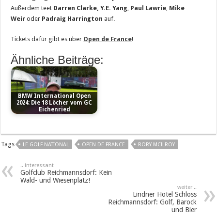
Außerdem teet
Darren Clarke, Y.E. Yang
,
Paul Lawrie
,
Mike
Weir
oder
Padraig Harrington
auf.
Tickets dafür gibt es über
Open de France
!
Ähnliche Beiträge:
BMW International Open
2024: Die 18 Löcher vom GC
Eichenried
Tags
LE GOLF NATIONAL
OPEN DE FRANCE
RORY MCILROY
.. interessant
Golfclub Reichmannsdorf: Kein
Wald- und Wiesenplatz!
weiter ..
Lindner Hotel Schloss
Reichmannsdorf: Golf, Barock
und Bier