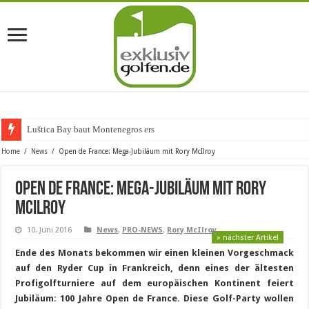
Luštica Bay baut Montenegros erste Golf-C
Home
/
News
/
Open de France: Mega-Jubiläum mit Rory McIlroy
Open de France: Mega-Jubiläum mit Rory
McIlroy
10. Juni 2016
News
,
PRO-NEWS
,
Rory McIlroy
» nächster Artikel
Ende des Monats bekommen wir einen kleinen Vorgeschmack
auf den Ryder Cup in Frankreich, denn eines der ältesten
Profigolfturniere auf dem europäischen Kontinent feiert
Jubiläum: 100 Jahre Open de France. Diese Golf-Party wollen