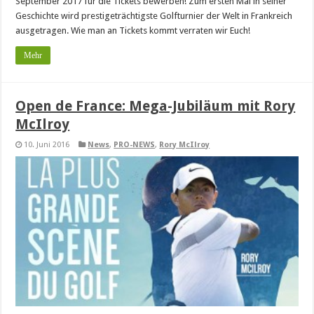
September 2017 für die Tickets bewerben! Zum ersten Mal in seiner
Geschichte wird prestigeträchtigste Golfturnier der Welt in Frankreich
ausgetragen. Wie man an Tickets kommt verraten wir Euch!
Mehr
Open de France: Mega-Jubiläum mit Rory
McIlroy
10. Juni 2016
News
,
PRO-NEWS
,
Rory McIlroy