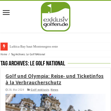
Luštica Bay baut Montenegros erste Golf-Comm
Home
/
Tag Archives: Le Golf NAtional
Tag Archives:
Le Golf NAtional
Golf und Olympia: Reise- und Ticketinfos
à la Verbraucherschutz
28. Mai 2024
Golf exklusiv
,
News