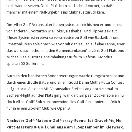
Loch wieder setzen. Doch 9 Löchern sind schnell vorbei, so daß
mancher mit einem Null-Ergebnis ins Clubhaus zurück kam.
Die ‚All in Golf‘-Veranstalter haben jedenfalls nichts neu erfunden, nur
von anderen Sportarten wie Poker, Basketball und Flipper geklaut.
‚Unser System ist in etwa so verschieden zu Golf wie Basketball und
Streetball. Man spielt nach wie vor mit den Keulen auf eine Fahne, aber
das wars auch schon mit den Gemeinsamkeiten‘, erzählt Golf Platoono
Michael Seele. Trotz Geheimhaltungsstufe im Defcon-3-Modus
spielten 50 Golfer mit.
Auch an den klassischen Sonderwertungen wurde rumgeschraubt und
durch einen ‚Bottle Battle‘ und einen ‚Godd Damn Mutha Putta Contest‘
aufgestockt. Als dann Mit-Veranstalter Stefan Lang noch einmal im
Sechser-Flight auf den Platz ging, war klar: ‚Ein paar Zocker spielen nur
doch All-in-Golf!‘ Solch unkonventionelles Golf funktioniert natürlich
nur in einem ‚coolen‘ Club wie Open.9!
Nächster Golf-Platoon-Golf-crazy-Event: 1st Gravel-Pit, No
Putt-Masters X-Golf Challenge am 1. September im Kieswerk.