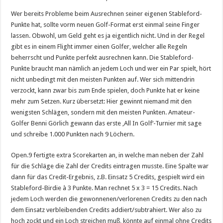
Wer bereits Probleme beim Ausrechnen seiner eigenen Stableford-
Punkte hat, sollte vorm neuen Golf-Format erst einmal seine Finger
lassen. Obwohl, um Geld geht es ja eigentlich nicht. Und in der Regel
gibt es in einem Flight immer einen Golfer, welcher alle Regeln
beherrscht und Punkte perfekt ausrechnen kann. Die Stableford-
Punkte braucht man nämlich an jedem Loch und wer ein Par spielt, hört
nicht unbedingt mit den meisten Punkten auf. Wer sich mittendrin
verzockt, kann zwar bis zum Ende spielen, doch Punkte hat er keine
mehr zum Setzen. Kurz übersetzt: Hier gewinnt niemand mit den
wenigsten Schlägen, sondern mit den meisten Punkten. Amateur-
Golfer Benni Görlich gewann das erste ‚All In Golf‘-Turnier mit sage
und schreibe 1.000 Punkten nach 9 Löchern.
Open.9 fertigte extra Scorekarten an, in welche man neben der Zahl
für die Schläge die Zahl der Credits eintragen musste. Eine Spalte war
dann für das Credit-Ergebnis, z.B. Einsatz 5 Credits, gespielt wird ein
Stableford-Birdie à 3 Punkte. Man rechnet 5 x 3 = 15 Credits. Nach
jedem Loch werden die gewonnenen/verlorenen Credits zu den nach
dem Einsatz verbleibenden Credits addiert/subtrahiert. Wer also zu
hoch zockt und ein Loch streichen muß, könnte auf einmal ohne Credits