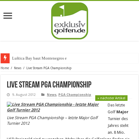
Luštica Bay baut Montenegros erste G
Home
/
News
/
Live Stream PGA Championship
Live Stream PGA Championship
9. August 2012
News
,
PGA Championship
» nächster Artikel
Das letzte
Golf
Major
Live Stream PGA Championship – letzte Major Golf
Turnier des
Turnier 2012
Jahres steht
an. 8 Mio.