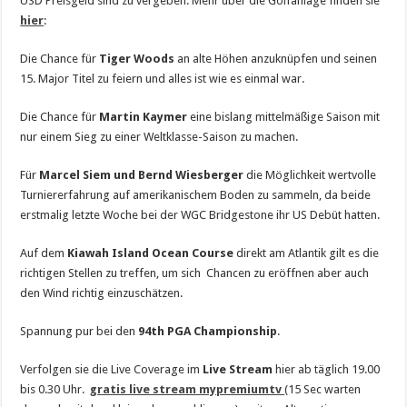
USD Preisgeld sind zu vergeben. Mehr über die Golfanlage finden sie
hier
:
Die Chance für
Tiger Woods
an alte Höhen anzuknüpfen und seinen
15. Major Titel zu feiern und alles ist wie es einmal war.
Die Chance für
Martin Kaymer
eine bislang mittelmäßige Saison mit
nur einem Sieg zu einer Weltklasse-Saison zu machen.
Für
Marcel Siem und Bernd Wiesberger
die Möglichkeit wertvolle
Turniererfahrung auf amerikanischem Boden zu sammeln, da beide
erstmalig letzte Woche bei der WGC Bridgestone ihr US Debüt hatten.
Auf dem
Kiawah Island Ocean Course
direkt am Atlantik gilt es die
richtigen Stellen zu treffen, um sich Chancen zu eröffnen aber auch
den Wind richtig einzuschätzen.
Spannung pur bei den
94th PGA Championship
.
Verfolgen sie die Live Coverage im
Live Stream
hier ab täglich 19.00
bis 0.30 Uhr.
gratis live stream mypremiumtv
(15 Sec warten