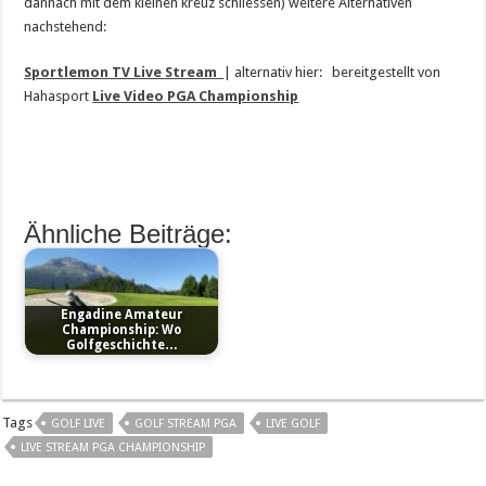
dannach mit dem kleinen kreuz schliessen) weitere Alternativen
nachstehend:
Sportlemon TV Live Stream
| alternativ hier: bereitgestellt von
Hahasport
Live Video PGA Championship
Ähnliche Beiträge:
Engadine Amateur
Championship: Wo
Golfgeschichte…
Tags
GOLF LIVE
GOLF STREAM PGA
LIVE GOLF
LIVE STREAM PGA CHAMPIONSHIP