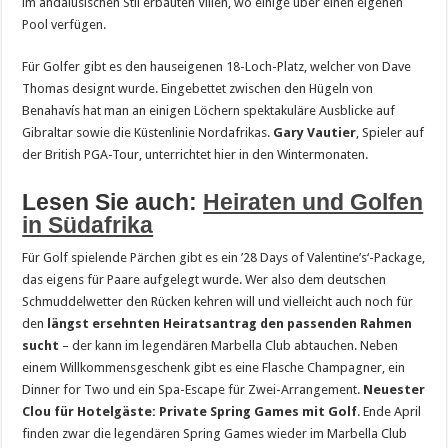
im andalusischen Stil erbauten Villen, wo einige über einen eigenen
Pool verfügen.
Für Golfer gibt es den hauseigenen 18-Loch-Platz, welcher von Dave
Thomas designt wurde. Eingebettet zwischen den Hügeln von
Benahavís hat man an einigen Löchern spektakuläre Ausblicke auf
Gibraltar sowie die Küstenlinie Nordafrikas.
Gary Vautier
, Spieler auf
der British PGA-Tour, unterrichtet hier in den Wintermonaten.
Lesen Sie auch:
Heiraten und Golfen
in Südafrika
Für Golf spielende Pärchen gibt es ein ’28 Days of Valentine’s‘-Package,
das eigens für Paare aufgelegt wurde. Wer also dem deutschen
Schmuddelwetter den Rücken kehren will und vielleicht auch noch für
den
längst ersehnten Heiratsantrag den passenden Rahmen
sucht
– der kann im legendären Marbella Club abtauchen. Neben
einem Willkommensgeschenk gibt es eine Flasche Champagner, ein
Dinner for Two und ein Spa-Escape für Zwei-Arrangement.
Neuester
Clou für Hotelgäste:
Private Spring Games mit Golf
. Ende April
finden zwar die legendären Spring Games wieder im Marbella Club