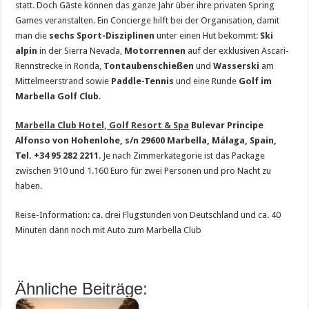
statt. Doch Gäste können das ganze Jahr über ihre privaten Spring
Games veranstalten. Ein Concierge hilft bei der Organisation, damit
man die
sechs Sport-Disziplinen
unter einen Hut bekommt:
Ski
alpin
in der Sierra Nevada,
Motorrennen
auf der exklusiven Ascari-
Rennstrecke in Ronda,
Tontaubenschießen
und
Wasserski
am
Mittelmeerstrand sowie
Paddle-Tennis
und eine Runde
Golf im
Marbella Golf Club
.
Marbella Club Hotel, Golf Resort & Spa
Bulevar Principe
Alfonso von Hohenlohe, s/n 29600 Marbella, Málaga, Spain,
Tel. +34 95 282 2211
. Je nach Zimmerkategorie ist das Package
zwischen 910 und 1.160 Euro für zwei Personen und pro Nacht zu
haben.
Reise-Information: ca. drei Flugstunden von Deutschland und ca. 40
Minuten dann noch mit Auto zum Marbella Club
Ähnliche Beiträge: