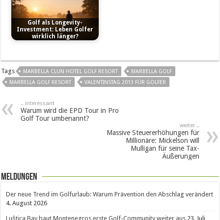
Golf als Longevity-
Investment: Leben Golfer
wirklich länger?
Tags
MARBELLA CLUN HOTEL GOLF RESORT
MARBELLA GOLF
MARBELLA GOLF RESORT
VALENTINSTAG 2013 FÜR GOLFER
.. interessant
Warum wird die EPD Tour in Pro
Golf Tour umbenannt?
weiter ..
Massive Steuererhöhungen für
Millionäre: Mickelson will
Mulligan für seine Tax-
Äußerungen
Meldungen
Der neue Trend im Golfurlaub: Warum Prävention den Abschlag verändert
4. August 2026
Luštica Bay baut Montenegros erste Golf-Community weiter aus
23. Juli