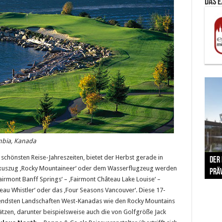
Das 
umbia, Kanada
The 
 schönsten Reise-Jahreszeiten, bietet der Herbst gerade in
Der
Lušt
Vom 
Clar
trad
xuszug ‚Rocky Mountaineer‘ oder dem Wasserflugzeug werden
Prä
Com
schr
ber
Her
Fairmont Banff Springs‘ – ‚Fairmont Château Lake Louise‘ –
eau Whistler‘ oder das ‚Four Seasons Vancouver‘. Diese
17-
kendsten Landschaften West-Kanadas wie den Rocky Mountains
ätzen, darunter beispielsweise auch die von Golfgröße Jack