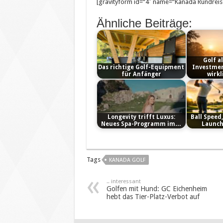
[gravityform id=“4″ name=“Kanada Rundreise
Ähnliche Beiträge:
Golf a
Das richtige Golf-Equipment
Investmen
für Anfänger
wirkl
Longevity trifft Luxus:
Ball Speed
Neues Spa-Programm im…
Launch
Tags
KANADA GOLF
.. interessant
Golfen mit Hund: GC Eichenheim
hebt das Tier-Platz-Verbot auf