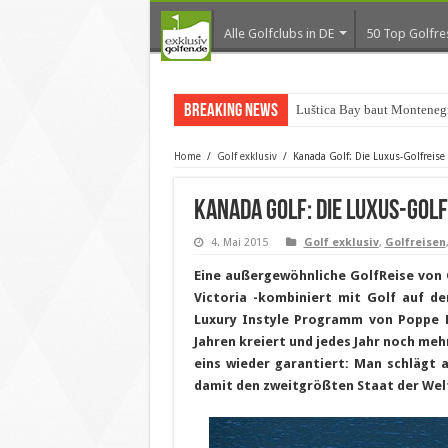
Alle Golfclubs in DE
50 Top Golfre
Breaking News
Luštica Bay baut Montenegr
Home
/
Golf exklusiv
/
Kanada Golf: Die Luxus-Golfreis
Kanada Golf: Die Luxus-Gol
4. Mai 2015
Golf exklusiv
,
Golfreisen
Eine außergewöhnliche GolfReise von 
Victoria -kombiniert mit Golf auf d
Luxury Instyle Programm von Poppe Re
Jahren kreiert und jedes Jahr noch meh
eins wieder garantiert: Man schlägt 
damit den zweitgrößten Staat der Welt