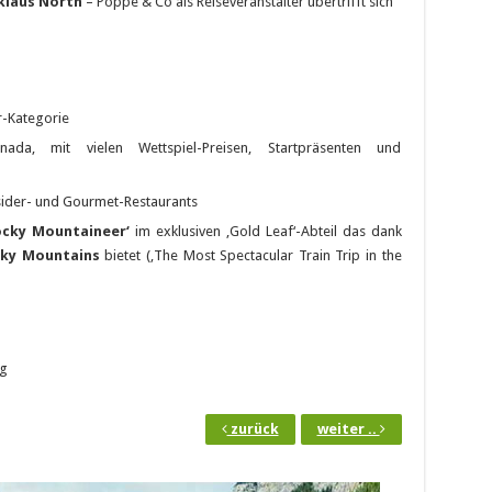
klaus North
– Poppe & Co als Reiseveranstalter übertrifft sich
-Kategorie
da, mit vielen Wettspiel-Preisen, Startpräsenten und
sider- und Gourmet-Restaurants
ocky Mountaineer‘
im exklusiven ‚Gold Leaf‘-Abteil das dank
ky Mountains
bietet (‚The Most Spectacular Train Trip in the
ng
zurück
weiter ..