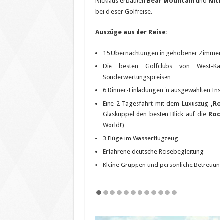
Nicklaus erbauten
Bear Mountain
und
Nic
bei dieser Golfreise.
Auszüge aus der Reise:
15 Übernachtungen in gehobener Zimmer
Die besten Golfclubs von West-Kana
Sonderwertungspreisen
6 Dinner-Einladungen in ausgewählten In
Eine 2-Tagesfahrt mit dem Luxuszug
‚R
Glaskuppel den besten Blick auf die
Roc
World!‘)
3 Flüge im Wasserflugzeug
Erfahrene deutsche Reisebegleitung
Kleine Gruppen und persönliche Betreuu