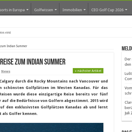
sorts in Europa
Golfwissen
Immobilien
CEO Golf Cup 2026
os erste Golf-Community weiter aus
e zum Indian Summer
Meld
Der 
freise zum Indian Summer
den 
» nächster Artikel
,
News
Lušt
Comm
Calgary durch die Rocky Mountains nach Vancouver und
en schönsten Golfplätzen im Westen Kanadas. Für das
Vom 
schr
isen wurde diese einzigartige Reise bereits vor fünf
r auf die Bedürfnisse von Golfern abgestimmt. 2015 wird
Clar
auf den exklusivsten Golfplätzen Kanadas ab und lernt
ber
Juli
 als Golfer kennen.