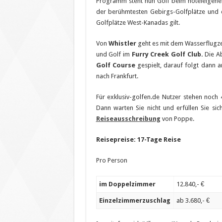
Programm steht nun Golf beim hoteleigen
der berühmtesten Gebirgs-Golfplätze un
Golfplätze West-Kanadas gilt.
Von
Whistler
geht es mit dem Wasserflugz
und Golf im
Furry Creek Golf Club.
Die A
Golf Course
gespielt, darauf folgt dann
nach Frankfurt.
Für exklusiv-golfen.de Nutzer stehen noch 
Dann warten Sie nicht und erfüllen Sie sic
Reiseausschreibung
von Poppe.
Reisepreise:
17-Tage Reise
Pro Person
im Doppelzimmer
12.840,- €
Einzelzimmerzuschlag
ab 3.680,- €