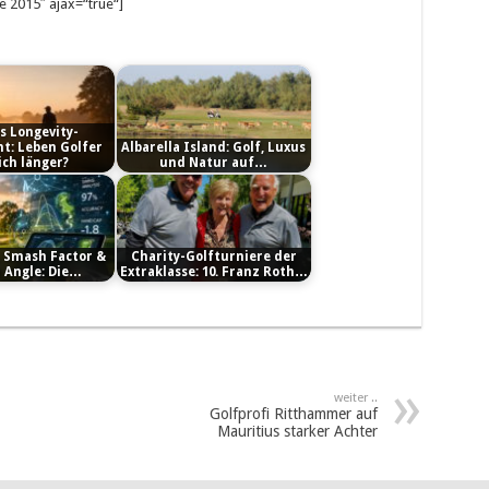
 2015″ ajax=“true“]
ls Longevity-
t: Leben Golfer
Albarella Island: Golf, Luxus
ich länger?
und Natur auf…
, Smash Factor &
Charity-Golfturniere der
 Angle: Die…
Extraklasse: 10. Franz Roth…
weiter ..
Golfprofi Ritthammer auf
Mauritius starker Achter