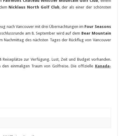
en
Fairmont Château Whistler Mountain Golf Club
, einem
d dem
Nicklaus North Golf Club
, der als einer der schönsten
eug nach Vancouver mit drei Übernachtungen im
Four Seasons
bschlussrunde am 8. September wird auf dem
Bear Mountain
 am Nachmittag des nächsten Tages der Rückflug von Vancouver
4 Reiseplätze zur Verfügung. Lust, Zeit und Budget vorhanden.
h den einmaligen Traum von Golfreise. Die offizielle
Kanada-