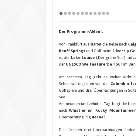
Der Programm-Ablauf:
Von Frankfurt aus startet die Reise nach
Cal
Banff Springs
und Golf beim
Silvertip Go
ist der
Lake Louise
(‚Der grüne See‘) mit
der
UNESCO Weltnaturerbe Tour
im
Ban
Am sechsten Tag geht es weiter Richt
Sehenswürdigkeiten wie das
Columbia Ice
Golfspiele und drei Übernachtungen in Suit
See.
Am neunten und zehnten Tag folgt die bee
nach
Whistler
im ‚
Rocky Mountaineer
Übernachtung in
Quesnel
.
Die nächsten drei Übernachtungen finde