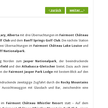
zurück
weiter ..
gary, Alberta
mit drei Übernachtungen im
Fairmont Château
lf Club
und dem
Banff Springs Golf Club
. Die nächste Station
 zwei Übernachtungen im
Fairmont Château Lake Louise
und
ff Nationalpark
.
ung Norden zum
Jasper Nationalpark
, der beeindruckende
field
und den
Athabasca-Gletscher
bietet. Dazu auch zwei
en der
Fairmont Jasper Park Lodge
mit bestem Blick auf den
indruckende zweitägige Zugfahrt durch die
Rocky Mountains
‘
Aussichtswaggon mit Glasdach und Bar, zwischendrin eine
n im
Fairmont Château Whistler Resort
statt – Auf dem