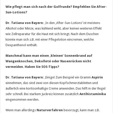
Wie pflegt man sich nach der Golfrunde? Empfehlen Sie After-
Sun-Lotions?
Dr. Tatiana von Bayern:
‚In den ‚After-Sun-Lotions’ ist meistens
Alkohol oder Minze, was kühlend wirkt, aber keinen weiteren Effekt
wie Zellreparatur für die Haut mit sich bringt. Nach dem Duschen
könnte man sich z.B. mit einer Pflegelotion eincremen, welche
Dexpanthenol enthält.
Manchmal kann man einen ‚kleinen’ Sonnenbrand auf
Wangenknochen, Dekolleté oder Nasenrücken nicht
vermeiden. Haben Sie SOS-Tipps?
Dr. Tatiana von Bayern:
‚Einige! Zum Beispiel ein Gramm
Aspirin
einnehmen, das sind zwei von diesen Kopfschmerztabletten und
äußerlich eine kortisonhaltige Creme anwenden. Das hilft in der Regel
sehr schnell. Bei starkem Juckreiz können zusätzlich
Antihistaminika
eingenommen werden.
Wenn man allerdings
Naturverfahren
bevorzugt, kann man z.B.