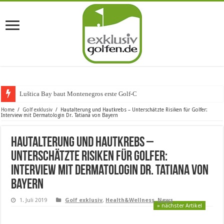
Luštica Bay baut Montenegros erste Golf-Community we
Home
/
Golf exklusiv
/
Hautalterung und Hautkrebs – Unterschätzte Risiken für Golfer:
Interview mit Dermatologin Dr. Tatiana von Bayern
Hautalterung und Hautkrebs –
Unterschätzte Risiken für Golfer:
Interview mit Dermatologin Dr. Tatiana von
Bayern
1. Juli 2019
Golf exklusiv
,
Health&Wellness
,
News
» nächster Artikel