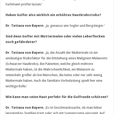
Fachmann prüfen lassen.’
Haben Golfer also wirklich ein erhöhtes Hautkrebsrisiko?
Dr. Tatiana von Bayern:
‚Ja, genauso wie Segler und Bergsteiger.’
Sind denn Golfer mit Muttermalen oder vielen Leberflecken
noch gefährdeter?
Dr. Tatiana von Bayern:
‚Ja, die Anzahl der Muttermale ist ein
eindeutiger Risikofaktor für die Entstehung eines Malignem Melanoms
(Schwarzer Hautkrebs). Bei Patienten, welche gleich mehrere
Muttermale haben, ist die Wahrscheinlichkeit, ein Melanom zu
entwickeln größer als bei Menschen, die keine oder nur sehr wenig
Muttermale haben. Auch die familiäre Vorbelastung spielt hier eine
wichtige Rolle.’
Wie kann man seine Haut perfekt für die Golfrunde schützen?
Dr. Tatiana von Bayern:
‚Es ist Geschmackssache, ob man lieber
langärmlige Textilien trägt oder sich mit Sonnencreme eincremt. Auf