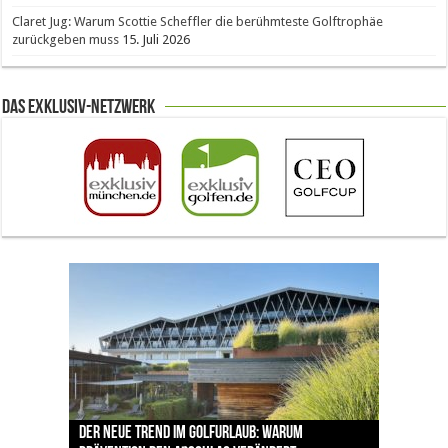
Claret Jug: Warum Scottie Scheffler die berühmteste Golftrophäe
zurückgeben muss
15. Juli 2026
Das Exklusiv-Netzwerk
The Open 2026 in Royal Birkdale: Warum der
Der neue Trend im Golfurlaub: Warum
Luštica Bay baut Montenegros erste Golf-
Vom 85. Platz zur Claret Jug: Neuseeländer
Claret Jug: Warum Scottie Scheffler die
traditionsreiche Linksplatz zu den größten