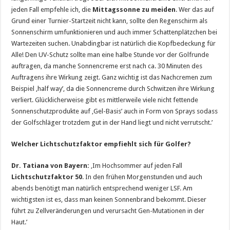
jeden Fall empfehle ich, die
Mittagssonne zu meiden
. Wer das auf
Grund einer Turnier-Startzeit nicht kann, sollte den Regenschirm als
Sonnenschirm umfunktionieren und auch immer Schattenplätzchen bei
Wartezeiten suchen. Unabdingbar ist natürlich die Kopfbedeckung für
Alle! Den UV-Schutz sollte man eine halbe Stunde vor der Golfrunde
auftragen, da manche Sonnencreme erst nach ca. 30 Minuten des
Auftragens ihre Wirkung zeigt. Ganz wichtig ist das Nachcremen zum
Beispiel ‚half way’, da die Sonnencreme durch Schwitzen ihre Wirkung
verliert. Glücklicherweise gibt es mittlerweile viele nicht fettende
Sonnenschutzprodukte auf ‚Gel-Basis’ auch in Form von Sprays sodass
der Golfschläger trotzdem gut in der Hand liegt und nicht verrutscht.’
Welcher Lichtschutzfaktor empfiehlt sich für Golfer?
Dr. Tatiana von Bayern:
‚Im Hochsommer auf jeden Fall
Lichtschutzfaktor 50
. In den frühen Morgenstunden und auch
abends benötigt man natürlich entsprechend weniger LSF. Am
wichtigsten ist es, dass man keinen Sonnenbrand bekommt. Dieser
führt zu Zellveränderungen und verursacht Gen-Mutationen in der
Haut.’