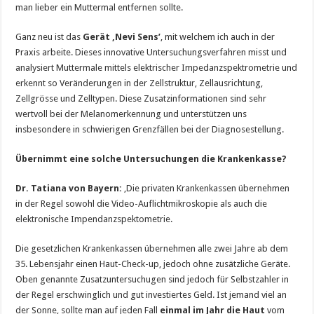
man lieber ein Muttermal entfernen sollte.
Ganz neu ist das
Gerät ‚Nevi Sens’
, mit welchem ich auch in der
Praxis arbeite. Dieses innovative Untersuchungsverfahren misst und
analysiert Muttermale mittels elektrischer Impedanzspektrometrie und
erkennt so Veränderungen in der Zellstruktur, Zellausrichtung,
Zellgrösse und Zelltypen. Diese Zusatzinformationen sind sehr
wertvoll bei der Melanomerkennung und unterstützen uns
insbesondere in schwierigen Grenzfällen bei der Diagnosestellung.
Übernimmt eine solche Untersuchungen die Krankenkasse?
Dr. Tatiana von Bayern:
‚Die privaten Krankenkassen übernehmen
in der Regel sowohl die Video-Auflichtmikroskopie als auch die
elektronische Impendanzspektometrie.
Die gesetzlichen Krankenkassen übernehmen alle zwei Jahre ab dem
35. Lebensjahr einen Haut-Check-up, jedoch ohne zusätzliche Geräte.
Oben genannte Zusatzuntersuchugen sind jedoch für Selbstzahler in
der Regel erschwinglich und gut investiertes Geld. Ist jemand viel an
der Sonne, sollte man auf jeden Fall
einmal im Jahr die Haut
vom