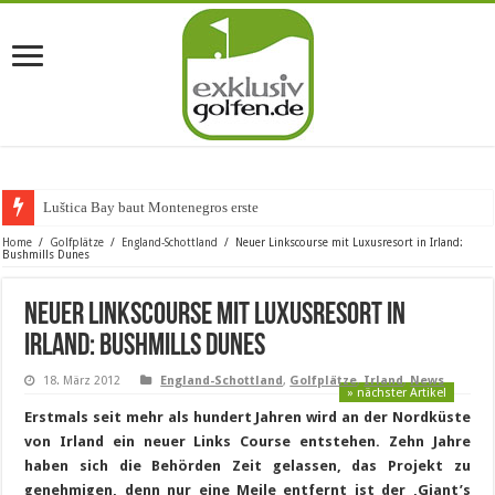
Luštica Bay baut Montenegros erste Golf-C
Home
/
Golfplätze
/
England-Schottland
/
Neuer Linkscourse mit Luxusresort in Irland:
Bushmills Dunes
Neuer Linkscourse mit Luxusresort in
Irland: Bushmills Dunes
18. März 2012
England-Schottland
,
Golfplätze
,
Irland
,
News
» nächster Artikel
Erstmals seit mehr als hundert Jahren wird an der Nordküste
von Irland ein neuer Links Course entstehen. Zehn Jahre
haben sich die Behörden Zeit gelassen, das Projekt zu
genehmigen, denn nur eine Meile entfernt ist der ‚Giant’s