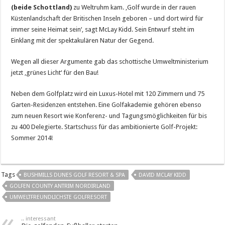
(beide Schottland)
zu Weltruhm kam. ‚Golf wurde in der rauen
Küstenlandschaft der Britischen Inseln geboren – und dort wird für
immer seine Heimat sein‘, sagt McLay Kidd. Sein Entwurf steht im
Einklang mit der spektakulären Natur der Gegend.
Wegen all dieser Argumente gab das schottische Umweltministerium
jetzt ‚grünes Licht‘ für den Bau!
Neben dem Golfplatz wird ein Luxus-Hotel mit 120 Zimmern und 75
Garten-Residenzen entstehen. Eine Golfakademie gehören ebenso
zum neuen Resort wie Konferenz- und Tagungsmöglichkeiten für bis
zu 400 Delegierte. Startschuss für das ambitionierte Golf-Projekt:
Sommer 2014!
Tags
BUSHMILLS DUNES GOLF RESORT & SPA
DAVID MCLAY KIDD
GOLFEN COUNTY ANTRIM NORDIRLAND
UMWELTFREUNDLICHSTE GOLFRESORT
.. interessant