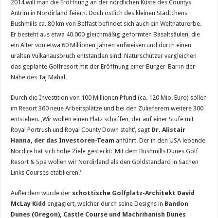
2014 will man die Eröffnung an der nördlichen Küste des Countys
Antrim in Nordirland feiern. Doch östlich des kleinen Städtchens
Bushmills ca. 80 km von Belfast befindet sich auch ein Weltnaturerbe.
Er besteht aus etwa 40.000 gleichmäßig geformten Basaltsäulen, die
ein Alter von etwa 60 Millionen Jahren aufweisen und durch einen
uralten Vulkanausbruch entstanden sind. Naturschützer vergleichen
das geplante Golfresort mit der Eröffnung einer Burger-Bar in der
Nähe des Taj Mahal.
Durch die Investition von 100 Millionen Pfund (ca. 120 Mio. Euro) sollen
im Resort 360 neue Arbeitsplätze und bei den Zulieferern weitere 300
entstehen. ‚Wir wollen einen Platz schaffen, der auf einer Stufe mit
Royal Portrush und Royal County Down steht‘, sagt
Dr. Alistair
Hanna, der das Investoren-Team
anführt. Der in den USA lebende
Nordire hat sich hohe Ziele gesteckt: ‚Mit dem Bushmills Dunes Golf
Resort & Spa wollen wir Nordirland als den Goldstandard in Sachen
Links Courses etablieren.‘
Außerdem wurde der
schottische Golfplatz-Architekt David
McLay Kidd
engagiert, welcher durch seine Designs in
Bandon
Dunes (Oregon), Castle Course und Machrihanish Dunes