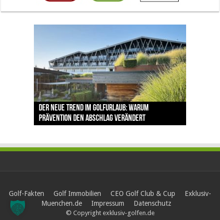
The Open 2026 in Royal Birkdale: Warum der
Der neue Trend im Golfurlaub: Warum
Luštica Bay baut Montenegros erste Golf-
Vom 85. Platz zur Claret Jug: Neuseeländer
Claret Jug: Warum Scottie Scheffler die
traditionsreiche Linksplatz zu den größten
Prävention den Abschlag verändert
Community weiter aus
schreibt bei The Open Geschichte
berühmteste Golftrophäe zurückgeben muss
Herausforderungen im Golfsport zählt
Golf-Fakten
Golf Immobilien
CEO Golf Club & Cup
Exklusiv-
Muenchen.de
Impressum
Datenschutz
© Copyright exklusiv-golfen.de